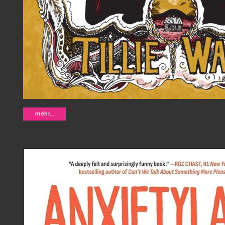
Charity and Sylvia - Tillie Walden
mehr...