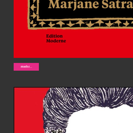
Persepolis - Marjane Satrapi (Neua
mehr...