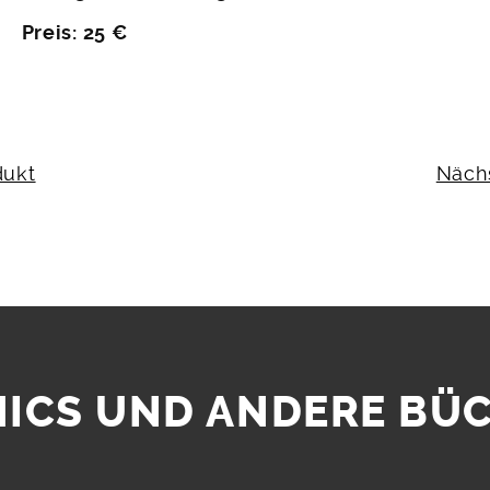
Preis: 25 €
N
dukt
Näch
ICS UND ANDERE BÜ