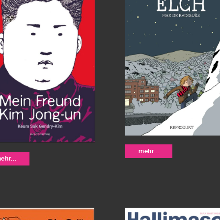
Elch - Max de
mehr...
in Freund Kim
ehr...
Radiguès
ng-un - Keum
k Gendry-Kim