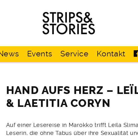
Strips
&
Stories
News
Events
Service
Kontakt
HAND AUFS HERZ – LEÏ
& LAETITIA CORYN
Auf einer Lesereise in Marokko trifft Leïla Slim
Leserin, die ohne Tabus über ihre Sexualität u