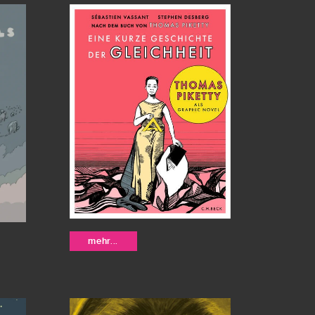
Eine kurze
mehr...
Geschichte der
Gleichheit -
-
Piketty, Thomas /