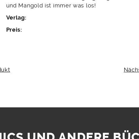
und Mangold ist immer was los!
Verlag:
Preis:
N
dukt
Näch
ICS UND ANDERE BÜ