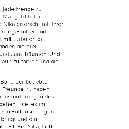
ibt jede Menge zu
n, Mangold hält ihre
Nika erforscht mit ihrer
chneegestöber und
 mit turbulenter
inden die drei
n und zum Träumen. Und
laub zu fahren und die
e Band der beliebten
t, Freunde zu haben.
erausforderungen des
gehen – sei es im
oßen Enttäuschungen,
bringt und ein
t fest: Bei Nika, Lotte