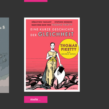
jn
Bianca Bagnarelli
Eine kurze
mehr...
Geschichte der