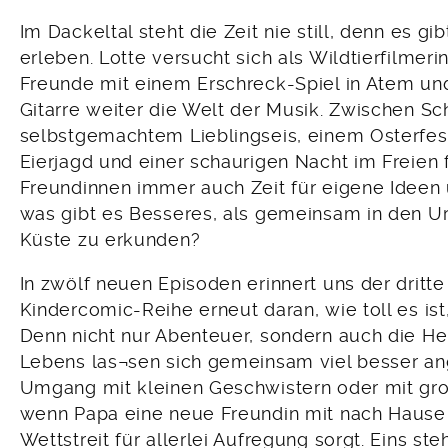
Im Dackeltal steht die Zeit nie still, denn es g
erleben. Lotte versucht sich als Wildtierfilmeri
Freunde mit einem Erschreck-Spiel in Atem und 
Gitarre weiter die Welt der Musik. Zwischen S
selbstgemachtem Lieblingseis, einem Osterfest
Eierjagd und einer schaurigen Nacht im Freien f
Freundinnen immer auch Zeit für eigene Idee
was gibt es Besseres, als gemeinsam in den Ur
Küste zu erkunden?
In zwölf neuen Episoden erinnert uns der dritt
Kindercomic-Reihe erneut daran, wie toll es is
Denn nicht nur Abenteuer, sondern auch die H
Lebens las¬sen sich gemeinsam viel besser an
Umgang mit kleinen Geschwistern oder mit gr
wenn Papa eine neue Freundin mit nach Hause 
Wettstreit für allerlei Aufregung sorgt. Eins steh