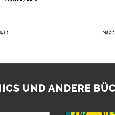
N
dukt
Näch
ICS UND ANDERE BÜ