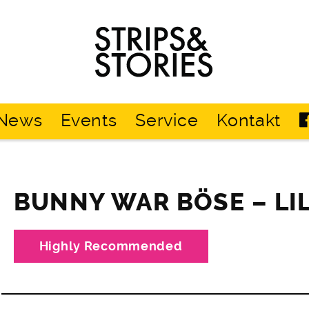
Strips
&
Stories
News
Events
Service
Kontakt
BUNNY WAR BÖSE – LIL
Highly Recommended