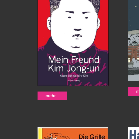
El
m
Mein Freund Kim
mehr...
Ra
Jong-un - Keum
Suk Gendry-Kim