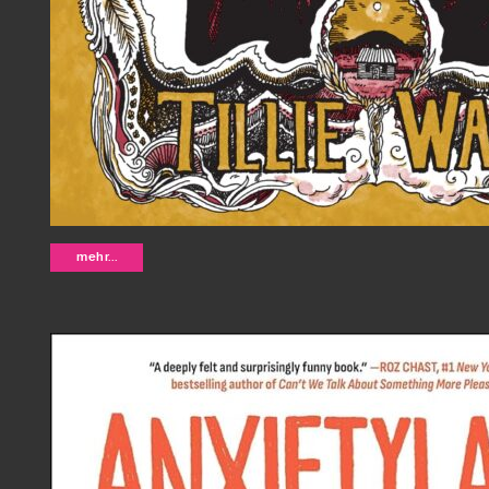
Charity and Sylvia - Tillie Walden
mehr...