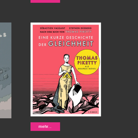
jn
Bianca Bagnarelli
Eine kurze
mehr...
Geschichte der