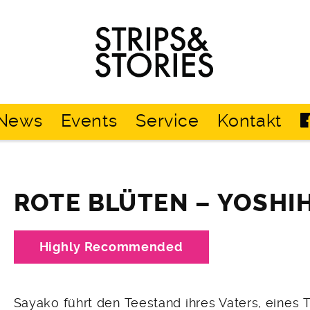
Strips
&
Stories
News
Events
Service
Kontakt
ROTE BLÜTEN – YOSHI
Highly Recommended
Sayako führt den Teestand ihres Vaters, eines T