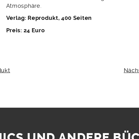
Atmosphäre.
Verlag: Reprodukt, 400 Seiten
Preis: 24 Euro
N
dukt
Näch
ICS UND ANDERE BÜ