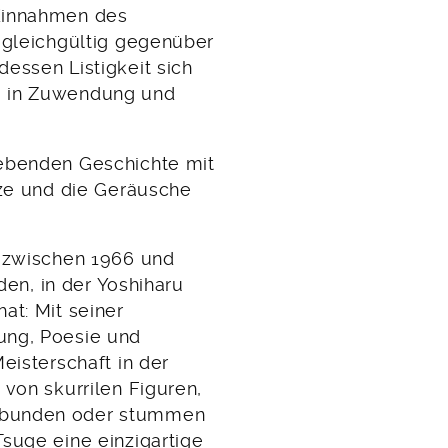
 Einnahmen des
 gleichgültig gegenüber
essen Listigkeit sich
o in Zuwendung und
gebenden Geschichte mit
tze und die Geräusche
e zwischen 1966 und
rden, in der Yoshiharu
at: Mit seiner
ung, Poesie und
eisterschaft in der
 von skurrilen Figuren,
gabunden oder stummen
suge eine einzigartige