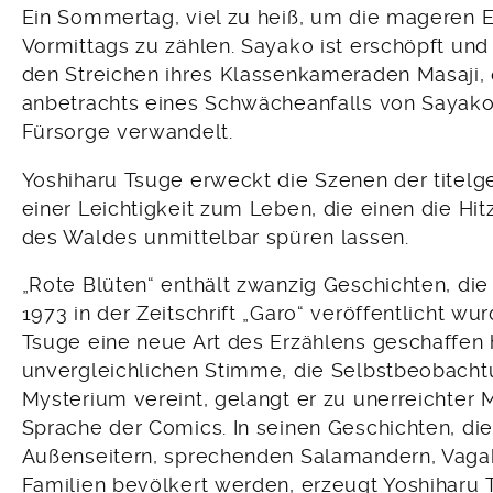
Ein Sommertag, viel zu heiß, um die mageren
Vormittags zu zählen. Sayako ist erschöpft und
den Streichen ihres Klassenkameraden Masaji, d
anbetrachts eines Schwächeanfalls von Sayak
Fürsorge verwandelt.
Yoshiharu Tsuge erweckt die Szenen der titel
einer Leichtigkeit zum Leben, die einen die Hi
des Waldes unmittelbar spüren lassen.
„Rote Blüten“ enthält zwanzig Geschichten, di
1973 in der Zeitschrift „Garo“ veröffentlicht wu
Tsuge eine neue Art des Erzählens geschaffen h
unvergleichlichen Stimme, die Selbstbeobacht
Mysterium vereint, gelangt er zu unerreichter M
Sprache der Comics. In seinen Geschichten, die
Außenseitern, sprechenden Salamandern, Va
Familien bevölkert werden, erzeugt Yoshiharu T