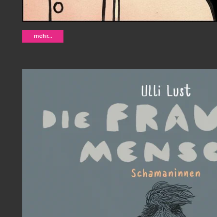
Bunny war böse - Lilli Loge
mehr...