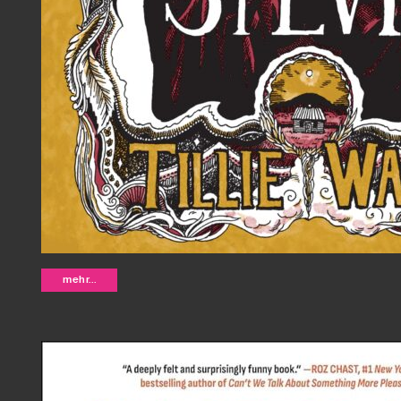
Charity and Sylvia - Tillie Walden
mehr...