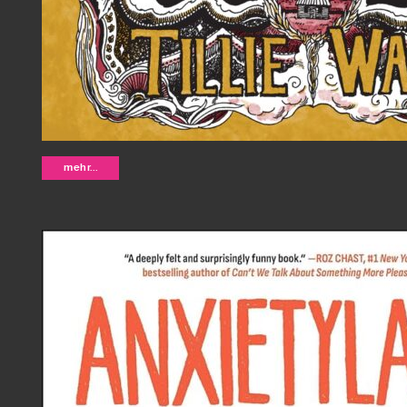
Charity and Sylvia - Tillie Walden
mehr...