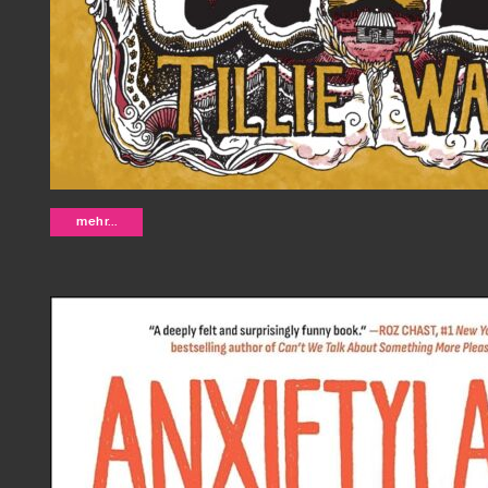
Charity and Sylvia - Tillie Walden
mehr...