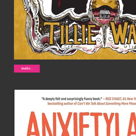
Charity and Sylvia - Tillie Walden
mehr...