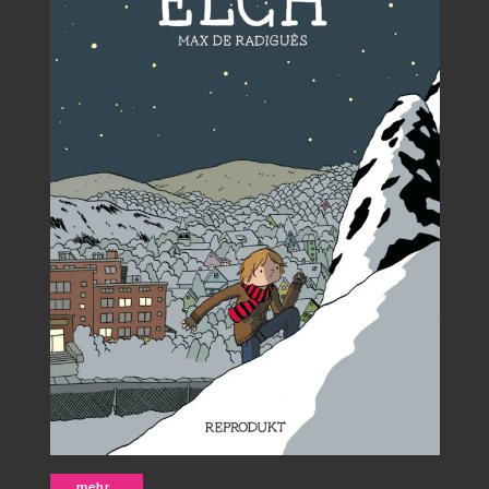
Elch - Max de Radiguès
mehr...