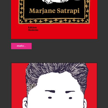
Persepolis - Marjane Satrapi
mehr...
(Neuauflage)