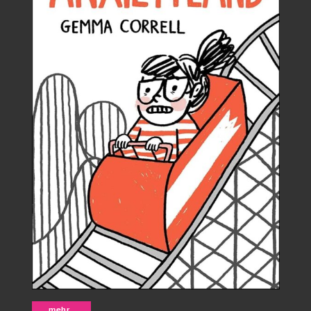
Anxietyland - Gemma Correll
mehr...