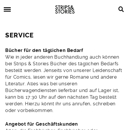
Skip
Strips
to
&
content
Stories
Strips
Graphic
&
Novels,
SERVICE
Stories
Comics,
Bücher
Bücher für den täglichen Bedarf
Wie in jeder anderen Buchhandlung auch können
bei Strips & Stories Bücher des täglichen Bedarfs
bestellt werden. Jenseits von unserer Leidenschaft
für Comics, lesen wir gerne Romane und andere
Literatur. Alles was bei unseren
Bücherwagendiensten lieferbar und auf Lager ist,
kann bis 17:30 Uhr auf den nächsten Tag bestellt
werden. Hierzu könnt ihr uns anrufen, schreiben
oder vorbeikommen.
Angebot für Geschäftskunden