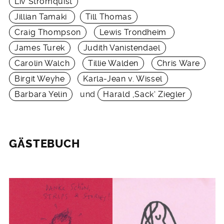
Liv Strömquist
Jillian Tamaki
Till Thomas
Craig Thompson
Lewis Trondheim
James Turek
Judith Vanistendael
Carolin Walch
Tillie Walden
Chris Ware
Birgit Weyhe
Karla-Jean v. Wissel
Barbara Yelin
und
Harald ‚Sack‘ Ziegler
GÄSTEBUCH