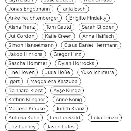
Jonas Engelmann
Tanja Esch
Anke Feuchtenberger
Brigitte Findakly
Aisha Franz
Tom Gauld
Sarah Glidden
Jul Gordon
Katie Green
Anna Haifisch
Simon Hanselmann
Claus Daniel Herrmann
Jakob Hinrichs
Gregor Hinz
Sascha Hommer
Dylan Horrocks
Line Hoven
Julia Hoße
Yuko Ichimura
Igort
Magdalena Kaszuba
Reinhard Kleist
Ay
ş
e Klinge
Kathrin Klingner
Anne König
Marlene Krause
Judith Kranz
Antonia Kühn
Leo Leowald
Luka Lenzin
Lizz Lunney
Jason Lutes