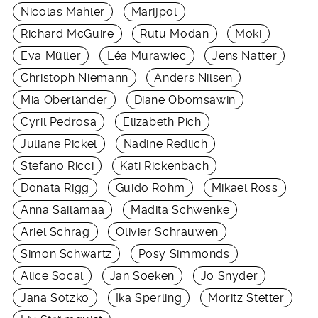
Nicolas Mahler
Marijpol
Richard McGuire
Rutu Modan
Moki
Eva Müller
Léa Murawiec
Jens Natter
Christoph Niemann
Anders Nilsen
Mia Oberländer
Diane Obomsawin
Cyril Pedrosa
Elizabeth Pich
Juliane Pickel
Nadine Redlich
Stefano Ricci
Kati Rickenbach
Donata Rigg
Guido Rohm
Mikael Ross
Anna Sailamaa
Madita Schwenke
Ariel Schrag
Olivier Schrauwen
Simon Schwartz
Posy Simmonds
Alice Socal
Jan Soeken
Jo Snyder
Jana Sotzko
Ika Sperling
Moritz Stetter