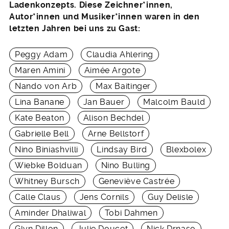
Ladenkonzepts. Diese Zeichner*innen,
Autor*innen und Musiker*innen waren in den
letzten Jahren bei uns zu Gast:
Peggy Adam
Claudia Ahlering
Maren Amini
Aimée Argote
Nando von Arb
Max Baitinger
Lina Banane
Jan Bauer
Malcolm Bauld
Kate Beaton
Alison Bechdel
Gabrielle Bell
Arne Bellstorf
Nino Biniashvilli
Lindsay Bird
Blexbolex
Wiebke Bolduan
Nino Bulling
Whitney Bursch
Geneviève Castrée
Calle Claus
Jens Cornils
Guy Delisle
Aminder Dhaliwal
Tobi Dahmen
Glyn Dillon
Julie Doucet
Nick Drnaso