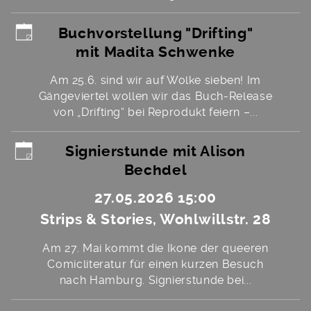
Buchvorstellung "Drifting"
mit Madita Schwenke
Am 25.6. sind wir auf Wolke sieben! Im
Gängeviertel wollen wir das Buch-Release
von „Drifting“ bei Reprodukt feiern –...
Signierstunde mit Alison
Bechdel
27.05.2026 15:00
Strips & Stories, Wohlwillstr. 28
Am 27. Mai kommt die Ikone der queeren
Comicliteratur für einen kurzen Besuch
nach Hamburg. Signierstunde bei...