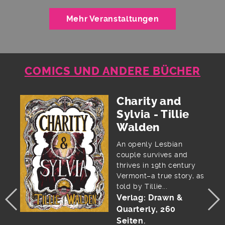
Mehr Veranstaltungen
COMICS UND ANDERE BÜCHER
Anxietyland -
Gemma Correll
In 2018, Gemma Correll
had a panic attack that
lasted for weeks on end.
Unable to do...
Verlag:
Simon +
Schuster, 448 Seiten
Preis:
On request
mehr...