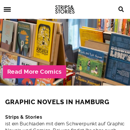
Skip
Strips
to
&
content
Stories
Strips
Graphic
&
Novels,
Stories
Comics,
Bücher
Read More Comics
GRAPHIC NOVELS IN HAMBURG
Strips & Stories
ist ein Buchladen mit dem Schwerpunkt auf Graphic