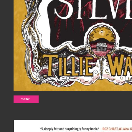
Charity and Sylvia - Tillie Walden
mehr...