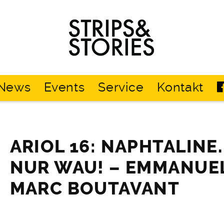
Strips
&
Stories
News
Events
Service
Kontakt
ARIOL 16: NAPHTALINE
NUR WAU! – EMMANUEL
MARC BOUTAVANT