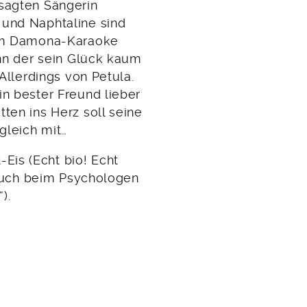
esagten Sängerin
 und Naphtaline sind
 zum Damona-Karaoke
ann der sein Glück kaum
 Allerdings von Petula.
in bester Freund lieber
ten ins Herz soll seine
gleich mit…
Eis (Echt bio! Echt
Besuch beim Psychologen
).