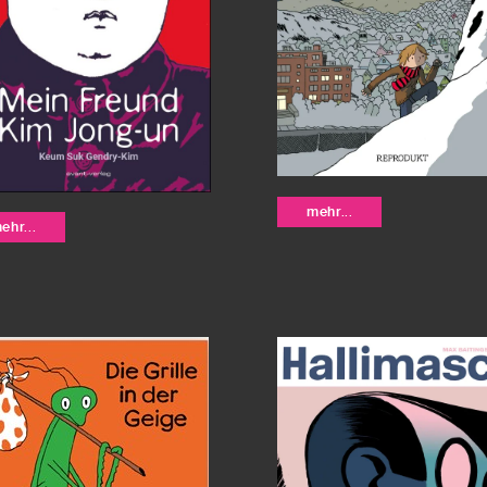
Elch - Max de
mehr...
in Freund Kim
ehr...
Radiguès
ng-un - Keum
k Gendry-Kim