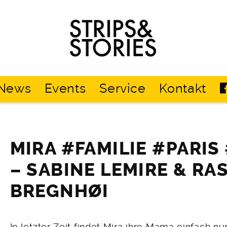
Strips
&
Stories
News
Events
Service
Kontakt
MIRA #FAMILIE #PARIS
– SABINE LEMIRE & RA
BREGNHØI
In letzter Zeit findet Mira ihre Mama einfach nu