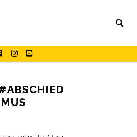
 #ABSCHIED
SMUS
r noch nervig. Ein Glück,