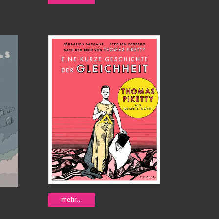
jn
Bianca Bagnarelli
Eine kurze
mehr...
Geschichte der