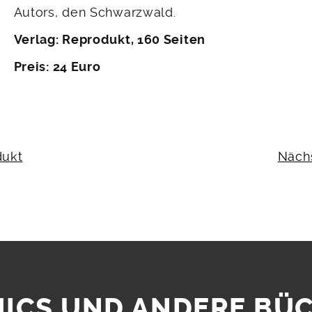
Autors, den Schwarzwald.
Verlag: Reprodukt, 160 Seiten
Preis: 24 Euro
N
dukt
Näch
ICS UND ANDERE BÜ