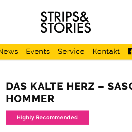
Strips
&
Stories
News
Events
Service
Kontakt
DAS KALTE HERZ – SAS
HOMMER
Highly Recommended