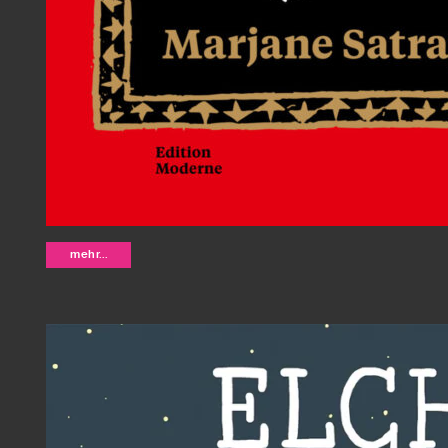
Persepolis - Marjane Satrapi (Neua
mehr...