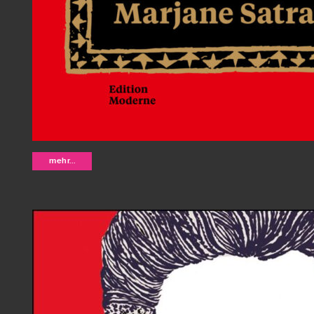
Persepolis - Marjane Satrapi (Neua
mehr...