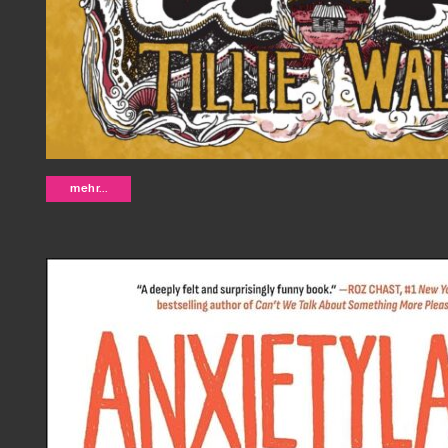
Charity and Sylvia - Tillie Walden
mehr...