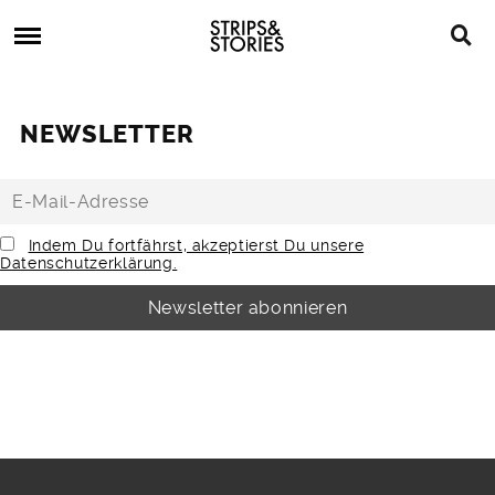
Skip
Strips
to
&
content
Stories
Strips
Graphic
&
Novels,
NEWSLETTER
Stories
Comics,
Bücher
Indem Du fortfährst, akzeptierst Du unsere
Datenschutzerklärung.