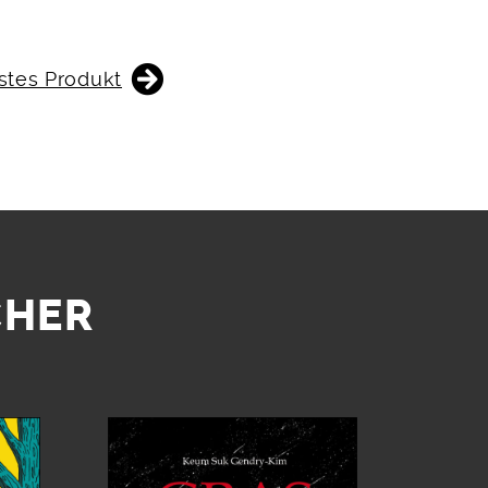
stes Produkt
CHER