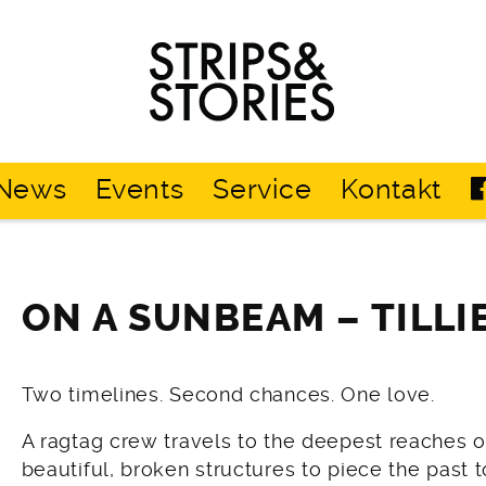
Strips
&
Stories
News
Events
Service
Kontakt
ON A SUNBEAM – TILL
Two timelines. Second chances. One love.
A ragtag crew travels to the deepest reaches o
beautiful, broken structures to piece the past t