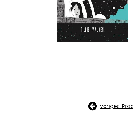
BEITRAGSNAVIGATIO
Voriges Pro