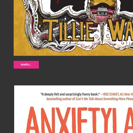
Charity and Sylvia - Tillie Walden
mehr...