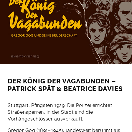
DER KÖNIG DER VAGABUNDEN –
PATRICK SPÄT & BEATRICE DAVIES
Stuttgart, Pfingsten 1929: Die Polizei errichtet
Straßensperren, in der Stadt sind die
Vorhängeschlösser ausverkauft.
Gregor Gog (1891–1945), landesweit berühmt als