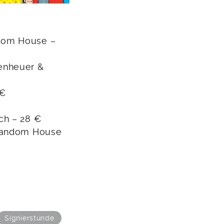
ndom House –
enheuer &
 €
ch – 28 €
 Random House
Signierstunde