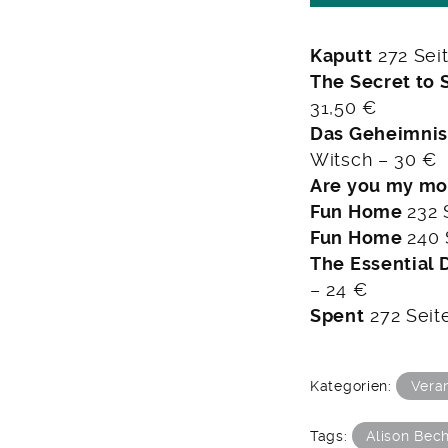
Kaputt
272 Sei
The Secret to
31,50 €
Das Geheimnis
Witsch – 30 €
Are you my mo
Fun Home
232 
Fun Home
240 
The Essential 
– 24 €
Spent
272 Seit
Kategorien:
Vera
Tags:
Alison Bec