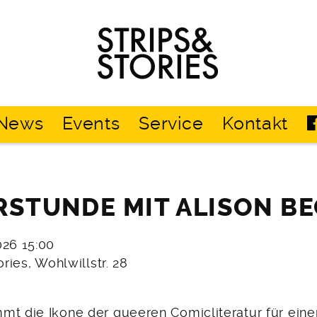
Strips
&
Stories
News
Events
Service
Kontakt
RSTUNDE MIT ALISON B
2026 15:00
ories, Wohlwillstr. 28
mt die Ikone der queeren Comicliteratur für eine