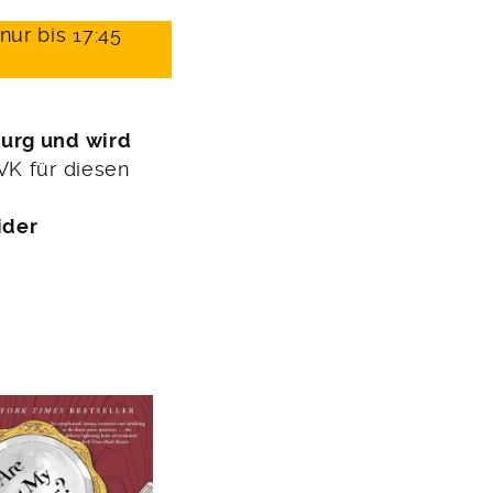
ur bis 17:45
burg und wird
VK für diesen
ider