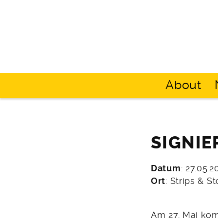
Skip
to
content
Strips
Graphic
About
&
Novels,
Stories
Comics,
Bücher
SIGNIE
Datum
: 27.05.
14.
Ort
: Strips & St
März
2026
Am 27. Mai kom