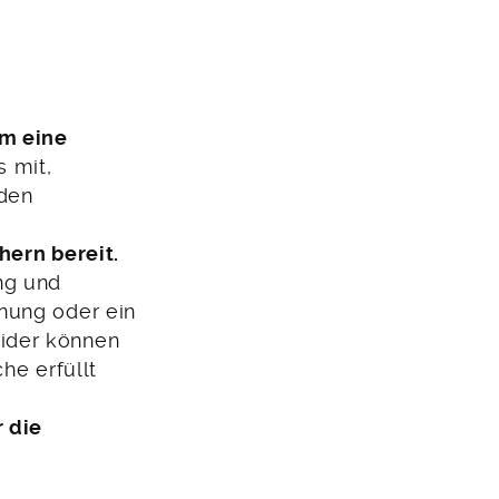
um eine
s mit,
 den
hern bereit.
ng und
nung oder ein
ider können
he erfüllt
 die