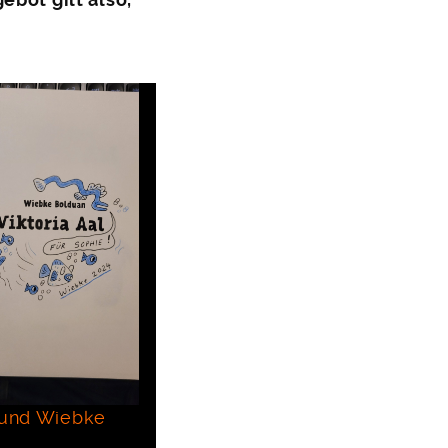
ebot gilt also,
z und Wiebke