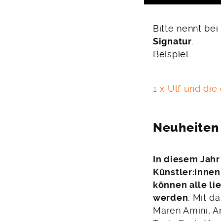
Bitte nennt be
Signatur
.
Beispiel:
1 x Ulf und die
Neuheiten
In diesem Jah
Künstler:innen
können alle li
werden
. Mit da
Maren Amini, Ar