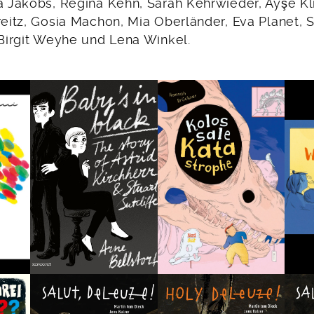
a Jakobs, Regina Kehn, Sarah Kehrwieder, Ayşe Kl
reitz, Gosia Machon, Mia Oberländer, Eva Planet,
 Birgit Weyhe und Lena Winkel.