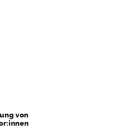
mung von
or:innen