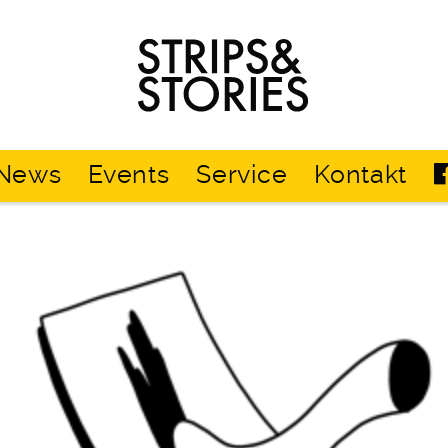
Strips
&
Stories
News
Events
Service
Kontakt