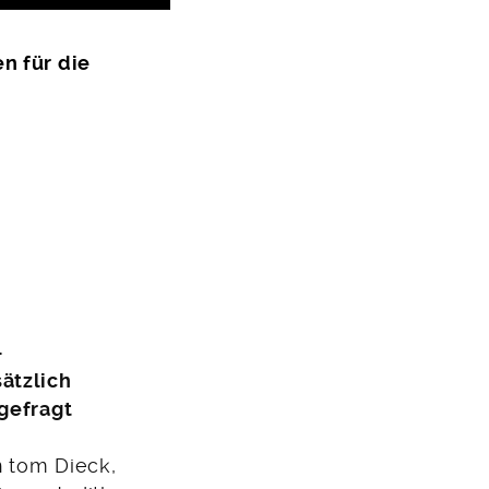
n für die
-
ätzlich
ngefragt
n tom Dieck,