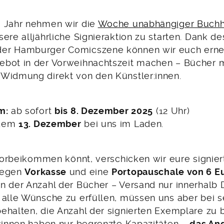
 Jahr nehmen wir die
Woche unabhängiger Buch
ere alljährliche Signieraktion zu starten. Dank de
er Hamburger Comicszene können wir euch erne
bot in der Vorweihnachtszeit machen – Bücher m
Widmung direkt von den Künstler:innen.
m:
ab sofort
bis 8. Dezember 2025
(12 Uhr)
dem
13. Dezember
bei uns im Laden.
t vorbeikommen könnt, verschicken wir eure signie
gegen
Vorkasse
und eine
Portopauschale von 6 E
n der Anzahl der Bücher – Versand nur innerhalb 
 alle Wünsche zu erfüllen, müssen uns aber bei s
ehalten, die Anzahl der signierten Exemplare zu 