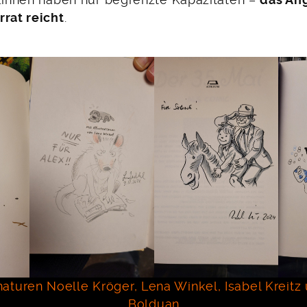
r:innen haben nur begrenzte Kapazitäten –
das Ang
rrat reicht
.
naturen Noelle Kröger, Lena Winkel, Isabel Kreit
Bolduan