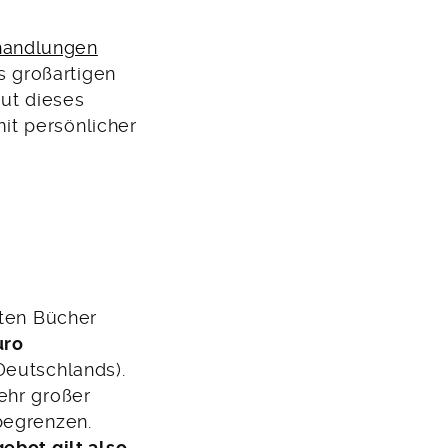
handlungen
s großartigen
ut dieses
it persönlicher
rten Bücher
uro
Deutschlands).
ehr großer
begrenzen.