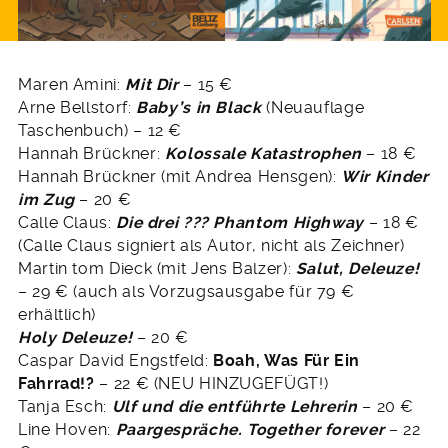
Maren Amini:
Mit Dir
– 15 €
Arne Bellstorf:
Baby’s in Black
(Neuauflage
Taschenbuch) – 12 €
Hannah Brückner:
Kolossale Katastrophen
– 18 €
Hannah Brückner (mit Andrea Hensgen):
Wir Kinder
im Zug
– 20 €
Calle Claus:
Die drei ??? Phantom Highway
– 18 €
(Calle Claus signiert als Autor, nicht als Zeichner)
Martin tom Dieck (mit Jens Balzer):
Salut, Deleuze!
– 29 € (auch als Vorzugsausgabe für 79 €
erhältlich)
Holy Deleuze!
– 20 €
Caspar David Engstfeld:
Boah, Was Für Ein
Fahrrad!?
– 22 € (NEU HINZUGEFÜGT!)
Tanja Esch:
Ulf und die entführte Lehrerin
– 20 €
Line Hoven:
Paargespräche. Together forever
– 22