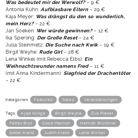
Was bedeutet mir der Werwolf?
– 9 €
Antonia Kühn:
Aufblasbare Eltern
– 29 €
Kaja Meyer:
Was drängst du den so wunderlich,
mein Herz?
– 22 €
Jan Soeken:
Wer würde gewinnen?
– 12 €
Ika Sperling:
Der Große Reset
– 24 €
Julia Steinmetz:
Die Suche nach Kwik
– 19 €
Birgit Weyhe:
Rude Girl
– 28 €
Lena Winkel (mit Rebecca Elbs):
Ein
Weihnachtswunder namens Fred
– 11 €
(mit Anna Kindermann):
Siegfried der Drachentöter
– 22 €
Kategorien:
Featured
News
Veranstaltungen
Tags:
Ayşe Klinge
Birgit Weyhe
Eva Planet
Fettes Brot
Gosia Machon
Hannah Brückner
Isabel Kreitz
Judith Kranz
Lena Winkel