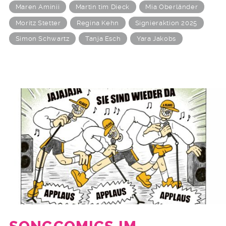
Maren Aminii
Martin tim Dieck
Mia Oberländer
Moritz Stetter
Regina Kehn
Signieraktion 2025
Simon Schwartz
Tanja Esch
Yara Jakobs