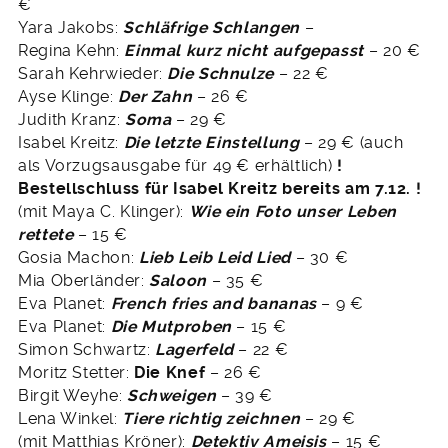
€
Yara Jakobs:
Schläfrige Schlangen
–
Regina Kehn:
Einmal kurz nicht aufgepasst
– 20 €
Sarah Kehrwieder:
Die Schnulze
– 22 €
Ayse Klinge:
Der Zahn
– 26 €
Judith Kranz:
Soma
– 29 €
Isabel Kreitz:
Die letzte Einstellung
– 29 € (auch
als Vorzugsausgabe für 49 € erhältlich)
!
Bestellschluss für Isabel Kreitz bereits am 7.12. !
(mit Maya C. Klinger):
Wie ein Foto unser Leben
rettete
– 15 €
Gosia Machon:
Lieb Leib Leid Lied
– 30 €
Mia Oberländer:
Saloon
– 35 €
Eva Planet:
French fries and bananas
– 9 €
Eva Planet:
Die Mutproben
– 15 €
Simon Schwartz:
Lagerfeld
– 22 €
Moritz Stetter:
Die Knef
– 26 €
Birgit Weyhe:
Schweigen
– 39 €
Lena Winkel:
Tiere richtig zeichnen
– 29 €
(mit Matthias Kröner):
Detektiv Ameisis
– 15 €