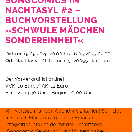
SONGCOMICS IM
NACHTASYL #2 –
BUCHVORSTELLUNG
»SCHWULE MÄDCHEN
SONDEREINHEIT«
18.
Datum
: 15.05.2025 20:00 bis 16.05.2025 02:00
April
Ort
: Nachtasyl, Alstertor 1-5, 20095 Hamburg
2025
Der
Vorverkauf ist online
!
VVK: 10 Euro / AK: 12 Euro
Einlass: 19:30 Uhr – Beginn 20:00 Uhr
Wir verlosen für den Abend 3 x 2 Karten! Schreibt
uns bis 6. Mai um 12 Uhr eine Email an
info@strips-stories.de mit der Betreffzeile
„Songcomic Verlosung“ und Ihr seid dabei.