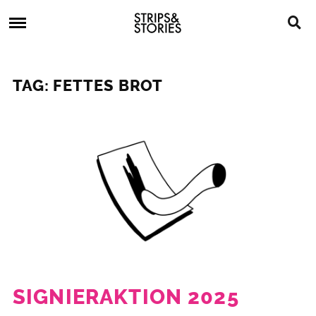
Skip
Strips
to
&
content
Stories
Strips
Graphic
&
Novels,
TAG: FETTES BROT
Stories
Comics,
Bücher
SIGNIERAKTION 2025