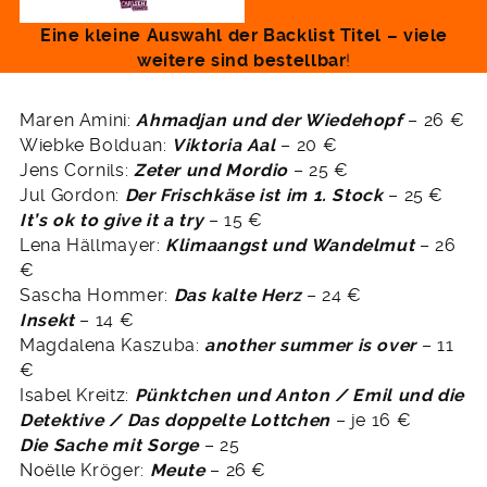
Eine kleine Auswahl der Backlist Titel – viele
weitere sind bestellbar
!
Maren Amini:
Ahmadjan und der Wiedehopf
– 26 €
Wiebke Bolduan:
Viktoria Aal
– 20 €
Jens Cornils:
Zeter und Mordio
– 25 €
Jul Gordon:
Der Frischkäse ist im 1. Stock
– 25 €
It’s ok to give it a try
– 15 €
Lena Hällmayer:
Klimaangst und Wandelmut
– 26
€
Sascha Hommer:
Das kalte Herz
– 24 €
Insekt
– 14 €
Magdalena Kaszuba:
another summer is over
– 11
€
Isabel Kreitz:
Pünktchen und Anton / Emil und die
Detektive / Das doppelte Lottchen
– je 16 €
Die Sache mit Sorge
– 25
Noëlle Kröger:
Meute
– 26 €