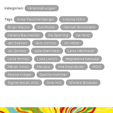
Kategorien:
Veranstaltungen
Tags:
Anke Feuchtenberger
Antonia Kühn
Birgit Weyhe
Eva Müller
Hannah Brinkmann
Helena Baumeister
Ika Sperling
Isa Keitz
Jan Soeken
Jens Cornils
Jot Vetter
Jul Gordon
Julia Steinmetz
Lena Hällmayer
Lena Winkel
Luka Lenzin
Magdalena Kaszuba
Maren Amini
Marijpol
Mia Oberländer
MOKI
Noëlle Kröger
Sascha Hommer
Signieraktion 2024
Sina Arlt
Wiebke Bolduan