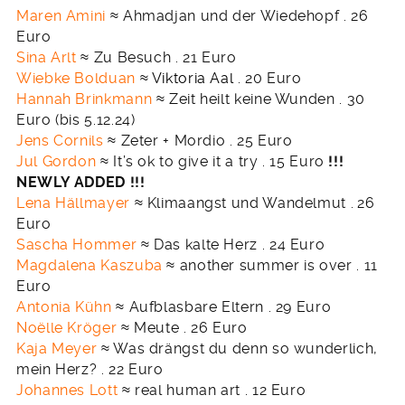
Maren Amini
≈ Ahmadjan und der Wiedehopf . 26
Euro
Sina Arlt
≈ Zu Besuch . 21 Euro
Wiebke Bolduan
≈
Viktoria Aal
. 20 Euro
Hannah Brinkmann
≈ Zeit heilt keine Wunden . 30
Euro (bis 5.12.24)
Jens Cornils
≈ Zeter + Mordio . 25 Euro
Jul Gordon
≈ It’s ok to give it a try . 15 Euro
!!!
NEWLY ADDED !!!
Lena Hällmayer
≈ Klimaangst und Wandelmut .
26
Euro
Sascha Hommer
≈ Das kalte Herz . 24 Euro
Magdalena Kaszuba
≈ another summer is over . 11
Euro
Antonia Kühn
≈ Aufblasbare Eltern . 29 Euro
Noëlle Kröger
≈ Meute . 26 Euro
Kaja Meyer
≈ Was drängst du denn so wunderlich,
mein Herz? . 22 Euro
Johannes Lott
≈ real human art . 12 Euro