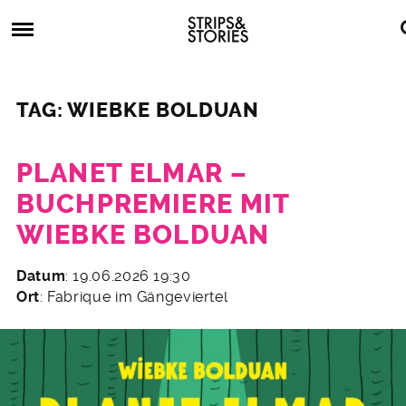
Skip
Strips
to
&
content
Stories
Strips
Graphic
&
Novels,
TAG: WIEBKE BOLDUAN
Stories
Comics,
Bücher
PLANET ELMAR –
BUCHPREMIERE MIT
WIEBKE BOLDUAN
5.
Datum
: 19.06.2026 19:30
Mai
Ort
: Fabrique im Gängeviertel
2026