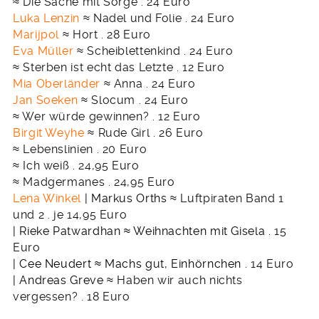
≈ Die Sache mit Sorge . 24 Euro
Luka Lenzin
≈ Nadel und Folie . 24 Euro
Marijpol
≈ Hort . 28 Euro
Eva Müller
≈ Scheiblettenkind . 24 Euro
≈ Sterben ist echt das Letzte . 12 Euro
Mia Oberländer
≈ Anna . 24 Euro
Jan Soeken
≈ Slocum . 24 Euro
≈ Wer würde gewinnen? . 12 Euro
Birgit Weyhe
≈ Rude Girl . 26 Euro
≈ Lebenslinien . 20 Euro
≈ Ich weiß . 24,95 Euro
≈ Madgermanes . 24,95 Euro
Lena Winkel
| Markus Orths
≈ Luftpiraten Band 1
und 2 . je 14,95 Euro
| Rieke Patwardhan
≈ Weihnachten mit Gisela .
15
Euro
| Cee Neudert
≈ Machs gut, Einhörnchen .
14 Euro
| Andreas Greve
≈ Haben wir auch nichts
vergessen? . 18 Euro