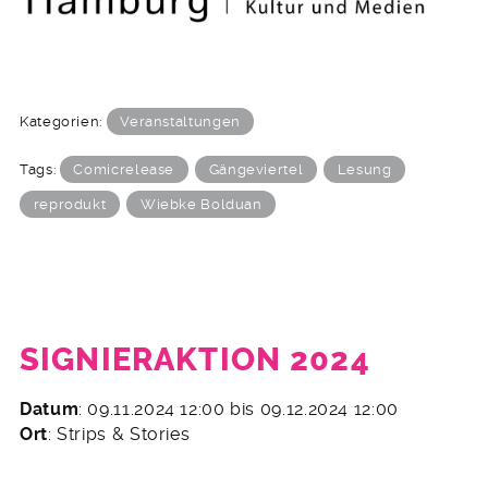
Kategorien:
Veranstaltungen
Tags:
Comicrelease
Gängeviertel
Lesung
reprodukt
Wiebke Bolduan
SIGNIERAKTION 2024
2.
Datum
: 09.11.2024 12:00 bis 09.12.2024 12:00
November
Ort
: Strips & Stories
2024