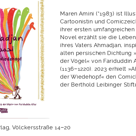
Maren Amini (*1983) ist Illus
Cartoonistin und Comiczeich
ihrer ersten umfangreichen
Novel erzählt sie die Lebe
ihres Vaters Ahmadjan, inspi
alten persischen Dichtung 
der Vögel« von Fariduddin A
(1136−1220). 2023 erhielt 
der Wiedehopf« den Comic
der Berthold Leibinger Stift
rlag, Völckersstraße 14−20