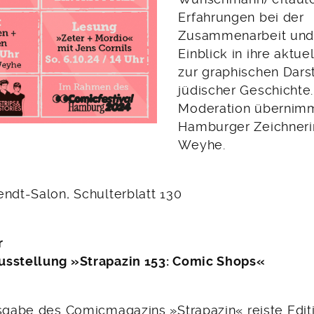
Erfahrungen bei der
Zusammenarbeit und
Einblick in ihre aktue
zur graphischen Dars
jüdischer Geschichte.
Moderation übernimm
Hamburger Zeichnerin
Weyhe.
endt-Salon, Schulterblatt 130
r
usstellung »Strapazin 153: Comic Shops«
usgabe des Comicmagazins »Strapazin« reiste Edi