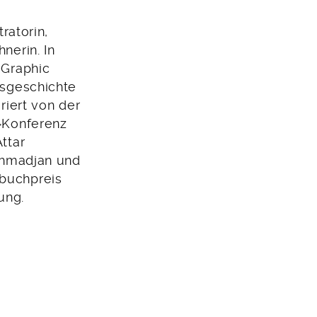
tratorin,
nerin. In
 Graphic
nsgeschichte
riert von der
»Konferenz
ttar
»Ahmadjan und
buchpreis
ung.