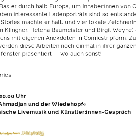
Basler durch halb Europa, um Inhaber:innen von 
ieben interessante Ladenporträts sind so entstand
 Stories machte er halt, und vier lokale Zeichner
in Klingner, Helena Baumeister und Birgit Weyhe)
dens mit eigenen Anekdoten in Comicstripform. Z
erden diese Arbeiten noch einmal in ihrer ganzen
enster präsentiert — wo auch sonst!
ories
20.00 Uhr
Ahmadjan und der Wiedehopf«
nische Livemusik und Künstler:innen-Gespräch