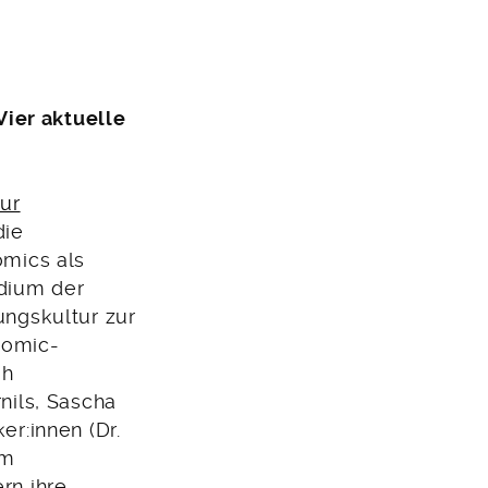
Vier aktuelle
zur
die
omics als
dium der
ngskultur zur
Comic-
ah
nils, Sascha
r:innen (Dr.
im
rn ihre