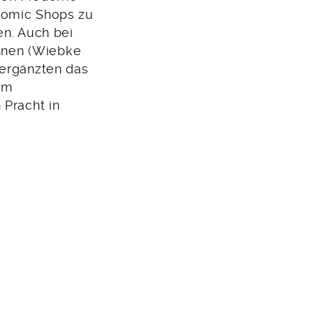
Comic Shops zu
en. Auch bei
innen (Wiebke
 ergänzten das
um
 Pracht in