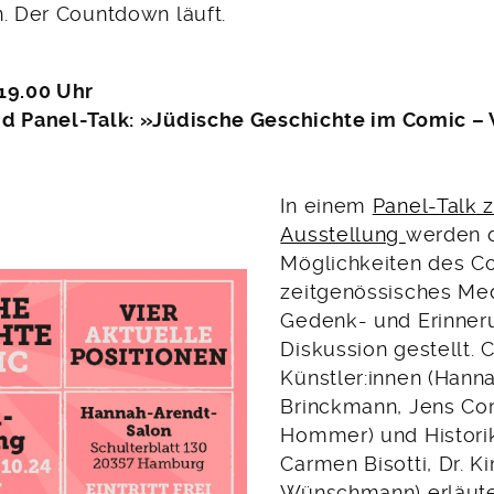
n. Der Countdown läuft.
19.00 Uhr
d Panel-Talk: »Jüdische Geschichte im Comic – 
In einem
Panel-Talk 
Ausstellung
werden 
Möglichkeiten des C
zeitgenössisches Me
Gedenk- und Erinneru
Diskussion gestellt. 
Künstler:innen (Hann
Brinckmann, Jens Cor
Hommer) und Historike
Carmen Bisotti, Dr. K
Wünschmann) erläute