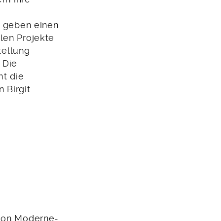
 geben einen
llen Projekte
tellung
 Die
t die
 Birgit
tion Moderne-