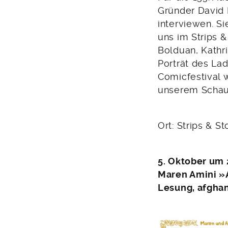
Gründer David 
interviewen. S
uns im Strips &
Bolduan, Kathr
Porträt des La
Comicfestival w
unserem Schauf
Ort: Strips & St
5. Oktober um 
Maren Amini »
Lesung, afgha