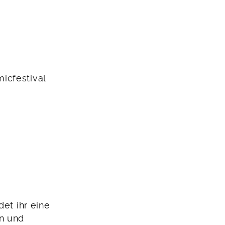
micfestival
det ihr eine
en und