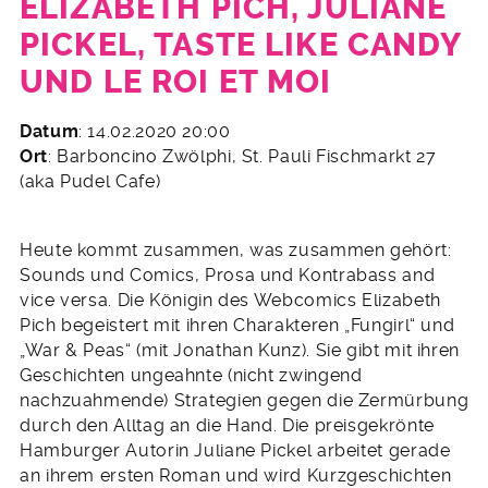
ELIZABETH PICH, JULIANE
PICKEL, TASTE LIKE CANDY
UND LE ROI ET MOI
7.
Datum
: 14.02.2020 20:00
Januar
Ort
: Barboncino Zwölphi, St. Pauli Fischmarkt 27
2020
(aka Pudel Cafe)
Heute kommt zusammen, was zusammen gehört:
Sounds und Comics, Prosa und Kontrabass and
vice versa. Die Königin des Webcomics Elizabeth
Pich begeistert mit ihren Charakteren „Fungirl“ und
„War & Peas“ (mit Jonathan Kunz). Sie gibt mit ihren
Geschichten ungeahnte (nicht zwingend
nachzuahmende) Strategien gegen die Zermürbung
durch den Alltag an die Hand. Die preisgekrönte
Hamburger Autorin Juliane Pickel arbeitet gerade
an ihrem ersten Roman und wird Kurzgeschichten