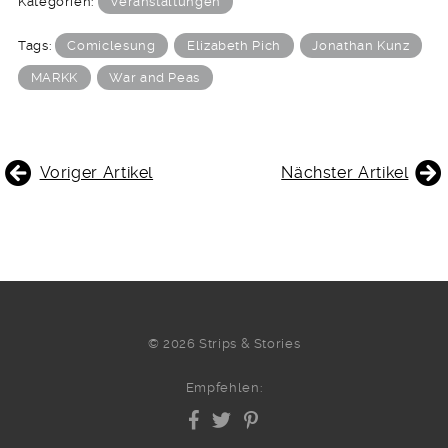
Kategorien:
Veranstaltungen
Tags:
Comiclesung
Elizabeth Pich
Jonathan Kunz
MARKK
War and Peas
BEITRAGSNAVIGATION
Voriger Artikel
Nächster Artikel
© 2026 Strips & Stories
Empfehlen: