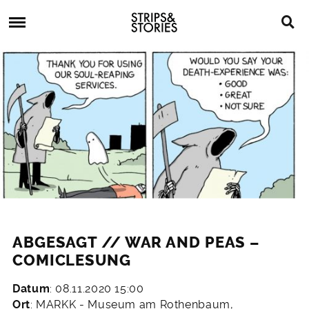
Skip
Strips
to
&
content
Stories
Strips
Graphic
&
Novels,
Stories
Comics,
Bücher
ABGESAGT // WAR AND PEAS –
COMICLESUNG
Datum
: 08.11.2020 15:00
2.
Ort
: MARKK - Museum am Rothenbaum,