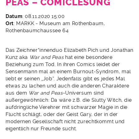
PEAS – COMICLESUNG
2.
Datum
: 08.11.2020 15:00
Oktober
Ort
: MARKK - Museum am Rothenbaum,
2020
Rothenbaumchaussee 64
Das Zeichner*innenduo Elizabeth Pich und Jonathan
Kunz aka
War and Peas
hat eine besondere
Beziehung zum Tod. In ihren Comics leidet der
Sensenmann mal an einem Burnout-Syndrom, mal
liebt er seinen „Job“. Jedenfalls gibt es jedes Mal
etwas zu lachen und auch die anderen Charaktere
aus dem
War and Peas
-Universum sind
außergewöhnlich: Da wäre z.B. die Slutty Witch, die
aufdringliche Verehrer mit schwarzer Magie in die
Flucht schlägt, oder der Geist Gary, der in der
modernen Gesellschaft nicht zurechtkommt und
eigentlich nur Freunde sucht.