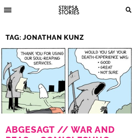
Skip
Strips
to
&
content
Stories
Strips
Graphic
&
Novels,
TAG: JONATHAN KUNZ
Stories
Comics,
Bücher
ABGESAGT // WAR AND