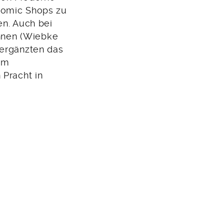
Comic Shops zu
en. Auch bei
innen (Wiebke
 ergänzten das
um
 Pracht in