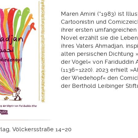
Maren Amini (*1983) ist Illus
Cartoonistin und Comiczeich
ihrer ersten umfangreichen
Novel erzählt sie die Lebe
ihres Vaters Ahmadjan, inspi
alten persischen Dichtung 
der Vögel« von Fariduddin A
(1136−1220). 2023 erhielt 
der Wiedehopf« den Comic
der Berthold Leibinger Stift
rlag, Völckersstraße 14−20