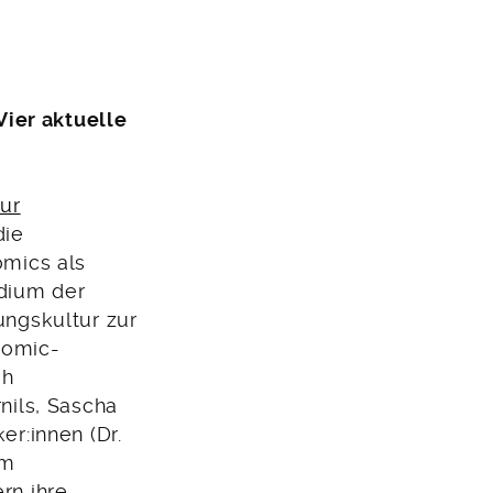
Vier aktuelle
zur
die
omics als
dium der
ngskultur zur
Comic-
ah
nils, Sascha
r:innen (Dr.
im
rn ihre