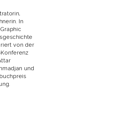
tratorin,
nerin. In
 Graphic
nsgeschichte
riert von der
»Konferenz
ttar
»Ahmadjan und
buchpreis
ung.