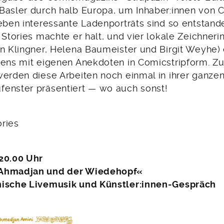
Basler durch halb Europa, um Inhaber:innen von 
ieben interessante Ladenporträts sind so entstand
 Stories machte er halt, und vier lokale Zeichner
in Klingner, Helena Baumeister und Birgit Weyhe)
dens mit eigenen Anekdoten in Comicstripform. Z
erden diese Arbeiten noch einmal in ihrer ganzen
enster präsentiert — wo auch sonst!
ories
20.00 Uhr
Ahmadjan und der Wiedehopf«
nische Livemusik und Künstler:innen-Gespräch