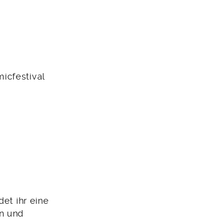
micfestival
det ihr eine
en und