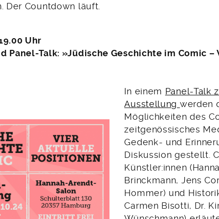
n. Der Countdown läuft.
19.00 Uhr
d Panel-Talk: »Jüdische Geschichte im Comic – 
In einem
Panel-Talk 
Ausstellung
werden 
Möglichkeiten des C
zeitgenössisches Me
Gedenk- und Erinneru
Diskussion gestellt. 
Künstler:innen (Hann
Brinckmann, Jens Cor
Hommer) und Historike
Carmen Bisotti, Dr. K
Wünschmann) erläute