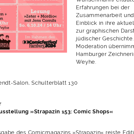
Erfahrungen bei der
Zusammenarbeit und
Einblick in ihre aktue
zur graphischen Dars
jüdischer Geschichte.
Moderation übernimm
Hamburger Zeichnerin
Weyhe.
endt-Salon, Schulterblatt 130
r
usstellung »Strapazin 153: Comic Shops«
usgabe des Comicmagazins »Strapazin« reiste Edi