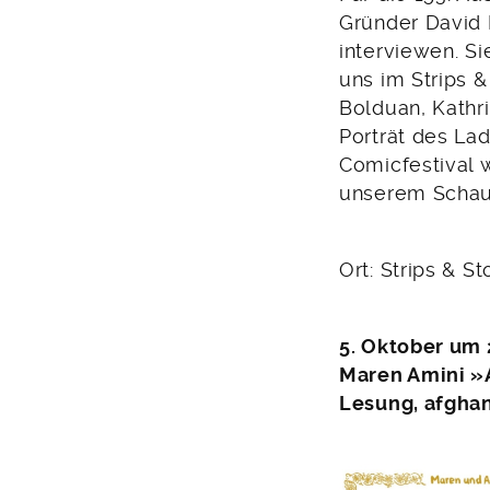
Gründer David 
interviewen. S
uns im Strips &
Bolduan, Kathr
Porträt des La
Comicfestival w
unserem Schauf
Ort: Strips & St
5. Oktober um 
Maren Amini »
Lesung, afgha