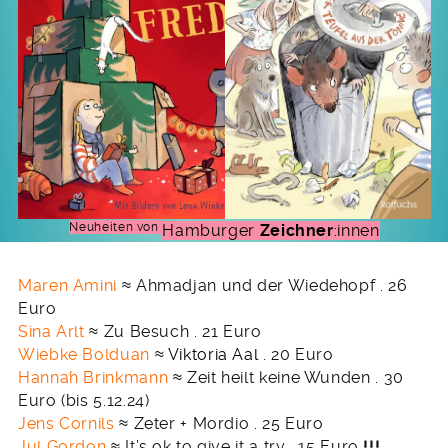
Neuheiten von
Hamburger
Zeichner
:innen
Maren Amini
≈ Ahmadjan und der Wiedehopf . 26
Euro
Sina Arlt
≈ Zu Besuch . 21 Euro
Wiebke Bolduan
≈
Viktoria Aal
. 20 Euro
Hannah Brinkmann
≈ Zeit heilt keine Wunden . 30
Euro (bis 5.12.24)
Jens Cornils
≈ Zeter + Mordio . 25 Euro
Jul Gordon
≈ It’s ok to give it a try . 15 Euro
!!!