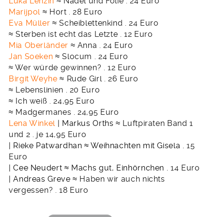
Luka Lenzin
≈ Nadel und Folie . 24 Euro
Marijpol
≈ Hort . 28 Euro
Eva Müller
≈ Scheiblettenkind . 24 Euro
≈ Sterben ist echt das Letzte . 12 Euro
Mia Oberländer
≈ Anna . 24 Euro
Jan Soeken
≈ Slocum . 24 Euro
≈ Wer würde gewinnen? . 12 Euro
Birgit Weyhe
≈ Rude Girl . 26 Euro
≈ Lebenslinien . 20 Euro
≈ Ich weiß . 24,95 Euro
≈ Madgermanes . 24,95 Euro
Lena Winkel
| Markus Orths
≈ Luftpiraten Band 1
und 2 . je 14,95 Euro
| Rieke Patwardhan
≈ Weihnachten mit Gisela .
15
Euro
| Cee Neudert
≈ Machs gut, Einhörnchen .
14 Euro
| Andreas Greve
≈ Haben wir auch nichts
vergessen? . 18 Euro