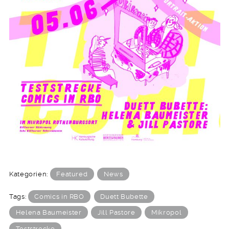
Kategorien:
Featured
News
Tags:
Comics in RBO
Duett Bubette
Helena Baumeister
Jill Pastore
Mikropol
Teststrecke