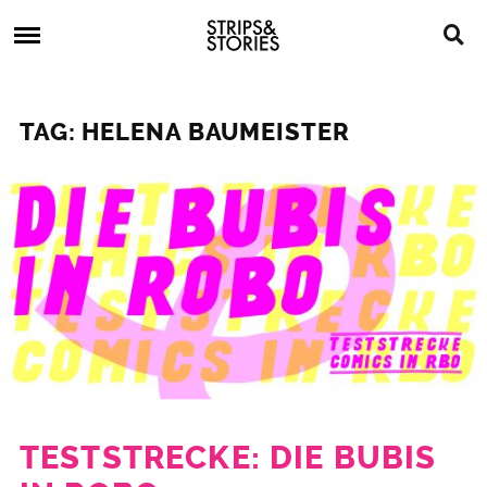
Skip
Strips
to
&
content
Stories
Strips
Graphic
&
Novels,
TAG: HELENA BAUMEISTER
Stories
Comics,
Bücher
TESTSTRECKE: DIE BUBIS