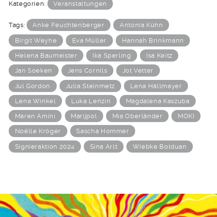
Kategorien:
Veranstaltungen
Tags:
Anke Feuchtenberger
Antonia Kühn
Birgit Weyhe
Eva Müller
Hannah Brinkmann
Helena Baumeister
Ika Sperling
Isa Keitz
Jan Soeken
Jens Cornils
Jot Vetter
Jul Gordon
Julia Steinmetz
Lena Hällmayer
Lena Winkel
Luka Lenzin
Magdalena Kaszuba
Maren Amini
Marijpol
Mia Oberländer
MOKI
Noëlle Kröger
Sascha Hommer
Signieraktion 2024
Sina Arlt
Wiebke Bolduan