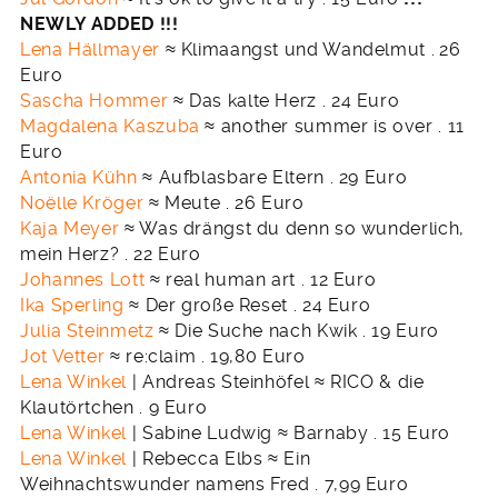
NEWLY ADDED !!!
Lena Hällmayer
≈ Klimaangst und Wandelmut .
26
Euro
Sascha Hommer
≈ Das kalte Herz . 24 Euro
Magdalena Kaszuba
≈ another summer is over . 11
Euro
Antonia Kühn
≈ Aufblasbare Eltern . 29 Euro
Noëlle Kröger
≈ Meute . 26 Euro
Kaja Meyer
≈ Was drängst du denn so wunderlich,
mein Herz? . 22 Euro
Johannes Lott
≈ real human art . 12 Euro
Ika Sperling
≈ Der große Reset . 24 Euro
Julia Steinmetz
≈ Die Suche nach Kwik . 19 Euro
Jot Vetter
≈ re:claim . 19,80 Euro
Lena Winkel
| Andreas Steinhöfel ≈ RICO & die
Klautörtchen . 9 Euro
Lena Winkel
| Sabine Ludwig ≈ Barnaby . 15 Euro
Lena Winkel
| Rebecca Elbs ≈ Ein
Weihnachtswunder namens Fred . 7,99 Euro