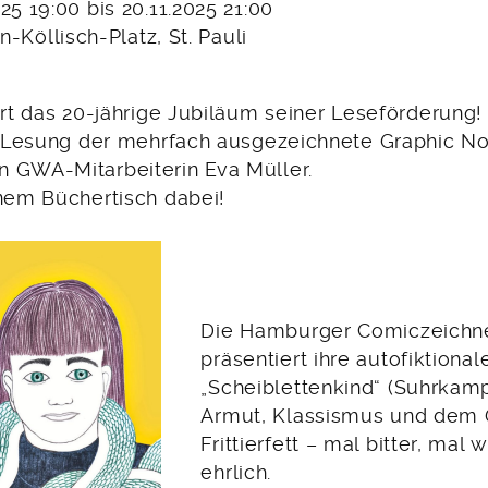
025 19:00 bis 20.11.2025 21:00
in-Köllisch-Platz, St. Pauli
ert das 20-jährige Jubiläum seiner Leseförderung!
er Lesung der mehrfach ausgezeichnete Graphic No
 GWA-Mitarbeiterin Eva Müller.
inem Büchertisch dabei!
Die Hamburger Comiczeichne
präsentiert ihre autofiktiona
„Scheiblettenkind“ (Suhrkam
Armut, Klassismus und dem 
Frittierfett – mal bitter, mal 
ehrlich.