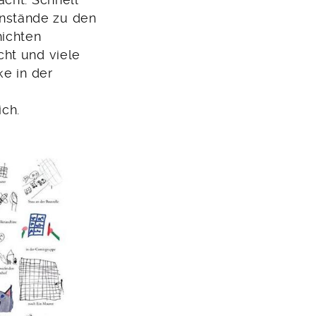
nstände zu den
ichten
cht und viele
ke in der
ich.