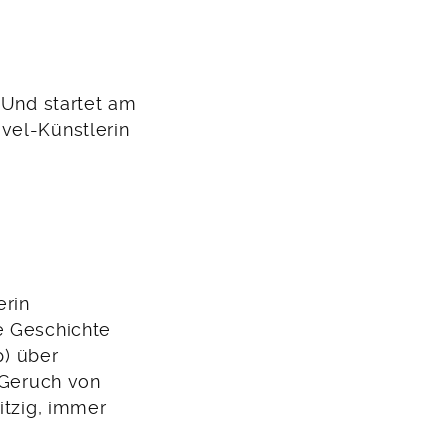
 Und startet am
vel-Künstlerin
rin
le Geschichte
p) über
Geruch von
witzig, immer