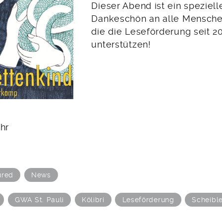
Dieser Abend ist ein speziell
Dankeschön an alle Mensche
die die Leseförderung seit 2
unterstützen!
hr
ured
News
GWA St. Pauli
Kölibri
Leseförderung
Scheible