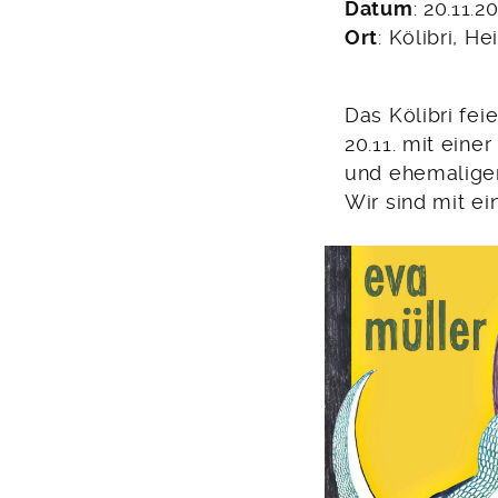
Datum
: 20.11.2
Ort
: Kölibri, He
Das Kölibri fei
20.11. mit ein
und ehemaligen
Wir sind mit e