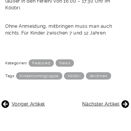
(außer in den Ferien) von 16.00 – 17.30 Uhr im
Kölibri.
Ohne Anmeldung, mitbringen muss man auch
nichts. Für Kinder zwischen 7 und 12 Jahren.
Kategorien:
Featured
News
Tags:
Kindercomicgruppe
Kölibri
zeichnen
BEITRAGSNAVIGATION
Voriger Artikel
Nächster Artikel