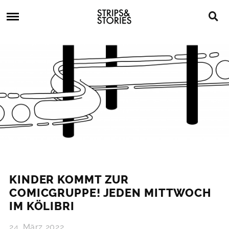
Skip
Strips
to
&
content
Stories
Strips
Graphic
&
Novels,
Stories
Comics,
Bücher
KINDER KOMMT ZUR
COMICGRUPPE! JEDEN MITTWOCH
IM KÖLIBRI
24. März 2022