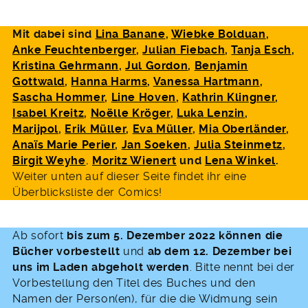
Mit dabei sind
Lina Banane
,
Wiebke Bolduan
,
Anke Feuchtenberger
,
Julian Fiebach
,
Tanja Esch
,
Kristina Gehrmann
,
Jul Gordon
,
Benjamin
Gottwald
,
Hanna Harms
,
Vanessa Hartmann
,
Sascha Hommer
,
Line Hoven
,
Kathrin Klingner
,
Isabel Kreitz
,
Noëlle
Kröger
,
Luka Lenzin
,
Marijpol
,
Erik Müller
,
Eva Müller
,
Mia Oberländer
,
Anaïs Marie Perier
,
Jan Soeken
,
Julia Steinmetz
,
Birgit Weyhe
,
Moritz Wienert
und
Lena Winkel
.
Weiter unten auf dieser Seite findet ihr eine
Überblicksliste der Comics!
Ab sofort
bis zum 5. Dezember 2022 können die
Bücher vorbestellt
und
ab dem 12. Dezember bei
uns im Laden abgeholt werden
. Bitte nennt bei der
Vorbestellung den Titel des Buches und den
Namen der Person(en), für die die Widmung sein