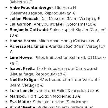
(Kibitz) 20 €
Anke Feuchtenberger
: Die Hure H
(Gesamtausgabe, Reprodukt) 39 €
Julian Fiebach
: Das Museum (Mami Verlag) 9 €
Jul Gordon
: Are you awake? (Colorama) 18 €
Benjamin Gottwald
: Spinne spielt Klavier (Carlsen)
18 €
Hanna Harms:
Milch ohne Honig (Carlsen) 20 €
Vanessa Hartmann
: Wanda 2020 (Mami Verlag) 17
€
Line Hoven
: Phlox (mit Jochen Schmidt, C.H.Beck)
25 €
Isabel Kreitz
: Die Entdeckung der Currywurst
(Neuauflage, Reprodukt) 18 €
Noëlle Kröger
: Was bedeutet mir der Werwolf?
(Mami Verlag) 9 €
Luka Lenzin
: Nadel und Folie (Reprodukt) 24 €
Marijpol
: Hort (Edition Moderne) 28 €
Eva Müller
: Scheiblettenkind (Suhrkamp)
Birgit Weyhe
: Rude Girl (avant-verlag) 26 €