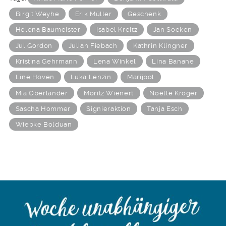
Birgit Weyhe
Erik Müller
Geschenk
Helena Baumeister
Isabel Kreitz
Jan Soeken
Jul Gordon
Julian Fiebach
Kathrin Klingner
Kristina Gehrmann
Lena Winkel
Lina Banane
Line Hoven
Luka Lenzin
Marijpol
Mia Oberländer
Moritz Wienert
Noëlle Kröger
Sascha Hommer
Signieraktion
Tanja Esch
Wiebke Bolduan