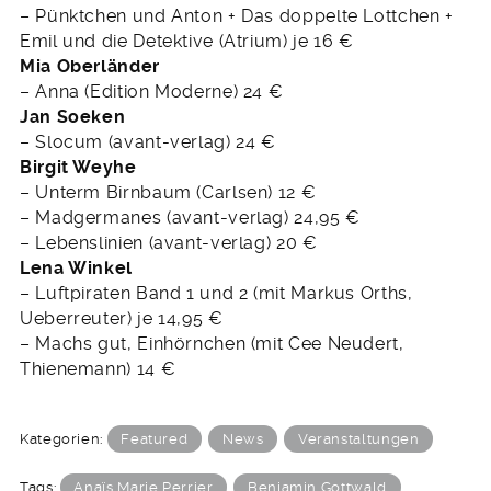
– Pünktchen und Anton + Das doppelte Lottchen +
Emil und die Detektive (Atrium) je 16 €
Mia Oberländer
– Anna (Edition Moderne) 24 €
Jan Soeken
– Slocum (avant-verlag) 24 €
Birgit Weyhe
– Unterm Birnbaum (Carlsen) 12 €
– Madgermanes (avant-verlag) 24,95 €
– Lebenslinien (avant-verlag) 20 €
Lena Winkel
– Luftpiraten Band 1 und 2 (mit Markus Orths,
Ueberreuter) je 14,95 €
– Machs gut, Einhörnchen (mit Cee Neudert,
Thienemann) 14 €
Kategorien:
Featured
News
Veranstaltungen
Tags:
Anaïs Marie Perrier
Benjamin Gottwald