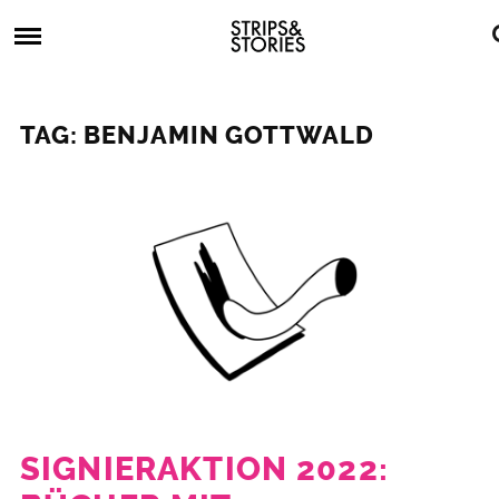
Skip
Strips
to
&
content
Stories
Strips
Graphic
&
Novels,
TAG: BENJAMIN GOTTWALD
Stories
Comics,
Bücher
SIGNIERAKTION 2022: