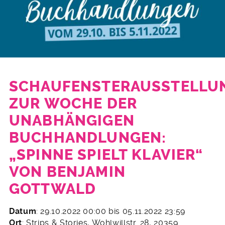
SCHAUFENSTERAUSSTELLU
ZUR WOCHE DER
UNABHÄNGIGEN
BUCHHANDLUNGEN:
„SPINNE SPIELT KLAVIER“
VON BENJAMIN
GOTTWALD
19.
Datum
: 29.10.2022 00:00 bis 05.11.2022 23:59
Oktober
Ort
: Strips & Stories, Wohlwillstr. 28, 20359