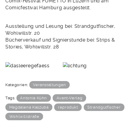
Comix-Festival FUMETTO in Luzern und am
Comicfestival Hamburg ausgestellt.
Ausstellung und Lesung bei: Strandgutfischer,
Wohlwillstr. 20
Bücherverkauf und Signierstunde bei: Strips &
Stories, Wohlwillstr. 28
Kategorien:
Veranstaltungen
Tags:
Antonia Kühn
Avant-Verlag
Magdalena Kaszuba
reprodukt
Strandgutfischer
Wohlwillstraße