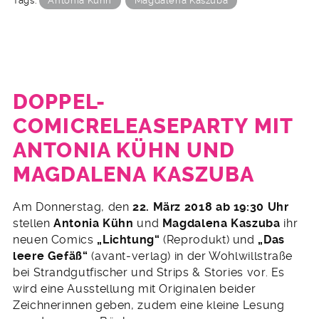
Tags:
Antonia Kühn
Magdalena Kaszuba
DOPPEL-
COMICRELEASEPARTY MIT
ANTONIA KÜHN UND
MAGDALENA KASZUBA
1.
Am Donnerstag, den
22. März 2018 ab 19:30 Uhr
März
stellen
Antonia Kühn
und
Magdalena Kaszuba
ihr
2018
neuen Comics
„Lichtung“
(Reprodukt) und
„Das
leere Gefäß“
(avant-verlag) in der Wohlwillstraße
bei Strandgutfischer und Strips & Stories vor. Es
wird eine Ausstellung mit Originalen beider
Zeichnerinnen geben, zudem eine kleine Lesung