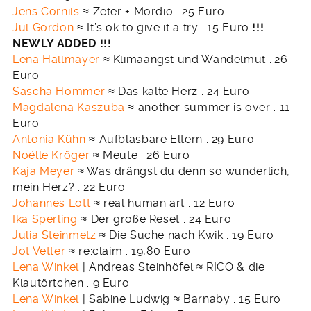
Jens Cornils
≈ Zeter + Mordio . 25 Euro
Jul Gordon
≈ It’s ok to give it a try . 15 Euro
!!!
NEWLY ADDED !!!
Lena Hällmayer
≈ Klimaangst und Wandelmut .
26
Euro
Sascha Hommer
≈ Das kalte Herz . 24 Euro
Magdalena Kaszuba
≈ another summer is over . 11
Euro
Antonia Kühn
≈ Aufblasbare Eltern . 29 Euro
Noëlle Kröger
≈ Meute . 26 Euro
Kaja Meyer
≈ Was drängst du denn so wunderlich,
mein Herz? . 22 Euro
Johannes Lott
≈ real human art . 12 Euro
Ika Sperling
≈ Der große Reset . 24 Euro
Julia Steinmetz
≈ Die Suche nach Kwik . 19 Euro
Jot Vetter
≈ re:claim . 19,80 Euro
Lena Winkel
| Andreas Steinhöfel ≈ RICO & die
Klautörtchen . 9 Euro
Lena Winkel
| Sabine Ludwig ≈ Barnaby . 15 Euro