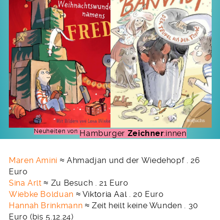
Neuheiten von
Hamburger
Zeichner
:innen
Maren Amini
≈ Ahmadjan und der Wiedehopf . 26
Euro
Sina Arlt
≈ Zu Besuch . 21 Euro
Wiebke Bolduan
≈
Viktoria Aal
. 20 Euro
Hannah Brinkmann
≈ Zeit heilt keine Wunden . 30
Euro (bis 5.12.24)