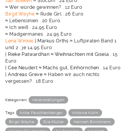
Jan Soeken
≈ Slocum . 24 Euro
≈ Wer würde gewinnen? . 12 Euro
Birgit Weyhe
≈ Rude Girl . 26 Euro
≈ Lebenslinien . 20 Euro
≈ Ich weiß . 24,95 Euro
≈ Madgermanes . 24,95 Euro
Lena Winkel
| Markus Orths
≈ Luftpiraten Band 1
und 2 . je 14,95 Euro
| Rieke Patwardhan
≈ Weihnachten mit Gisela .
15
Euro
| Cee Neudert
≈ Machs gut, Einhörnchen .
14 Euro
| Andreas Greve
≈ Haben wir auch nichts
vergessen? . 18 Euro
Kategorien:
Veranstaltungen
Tags:
Anke Feuchtenberger
Antonia Kühn
Birgit Weyhe
Eva Müller
Hannah Brinkmann