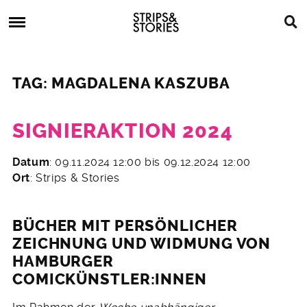
Skip
Strips
to
&
content
Stories
Strips
Graphic
&
Novels,
TAG: MAGDALENA KASZUBA
Stories
Comics,
Bücher
SIGNIERAKTION 2024
2.
Datum
: 09.11.2024 12:00 bis 09.12.2024 12:00
November
Ort
: Strips & Stories
2024
BÜCHER MIT PERSÖNLICHER
ZEICHNUNG UND WIDMUNG VON
HAMBURGER
COMICKÜNSTLER:INNEN