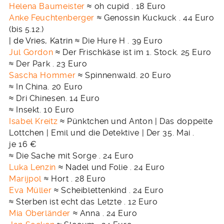
Helena Baumeister
≈ oh cupid . 18 Euro
Anke Feuchtenberger
≈ Genossin Kuckuck . 44 Euro
(bis 5.12.)
| de Vries, Katrin
≈ Die Hure H . 39 Euro
Jul Gordon
≈ Der Frischkäse ist im 1. Stock. 25 Euro
≈ Der Park . 23 Euro
Sascha Hommer
≈ Spinnenwald. 20 Euro
≈ In China. 20 Euro
≈ Dri Chinesen. 14 Euro
≈ Insekt. 10 Euro
Isabel Kreitz
≈ Pünktchen und Anton | Das doppelte
Lottchen | Emil und die Detektive | Der 35. Mai .
je 16 €
≈ Die Sache mit Sorge . 24 Euro
Luka Lenzin
≈ Nadel und Folie . 24 Euro
Marijpol
≈ Hort . 28 Euro
Eva Müller
≈ Scheiblettenkind . 24 Euro
≈ Sterben ist echt das Letzte . 12 Euro
Mia Oberländer
≈ Anna . 24 Euro