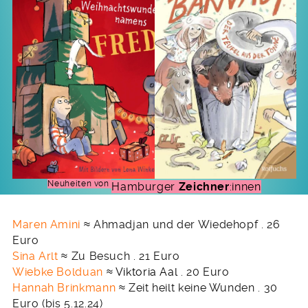
Neuheiten von
Hamburger
Zeichner
:innen
Maren Amini
≈ Ahmadjan und der Wiedehopf . 26
Euro
Sina Arlt
≈ Zu Besuch . 21 Euro
Wiebke Bolduan
≈
Viktoria Aal
. 20 Euro
Hannah Brinkmann
≈ Zeit heilt keine Wunden . 30
Euro (bis 5.12.24)