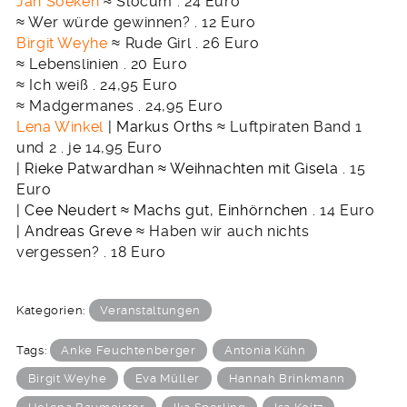
Jan Soeken
≈ Slocum . 24 Euro
≈ Wer würde gewinnen? . 12 Euro
Birgit Weyhe
≈ Rude Girl . 26 Euro
≈ Lebenslinien . 20 Euro
≈ Ich weiß . 24,95 Euro
≈ Madgermanes . 24,95 Euro
Lena Winkel
| Markus Orths
≈ Luftpiraten Band 1
und 2 . je 14,95 Euro
| Rieke Patwardhan
≈ Weihnachten mit Gisela .
15
Euro
| Cee Neudert
≈ Machs gut, Einhörnchen .
14 Euro
| Andreas Greve
≈ Haben wir auch nichts
vergessen? . 18 Euro
Kategorien:
Veranstaltungen
Tags:
Anke Feuchtenberger
Antonia Kühn
Birgit Weyhe
Eva Müller
Hannah Brinkmann