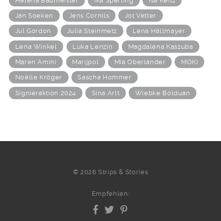
Helena Baumeister
Ika Sperling
Isa Keitz
Jan Soeken
Jens Cornils
Jot Vetter
Jul Gordon
Julia Steinmetz
Lena Hällmayer
Lena Winkel
Luka Lenzin
Magdalena Kaszuba
Maren Amini
Marijpol
Mia Oberländer
MOKI
Noëlle Kröger
Sascha Hommer
Signieraktion 2024
Sina Arlt
Wiebke Bolduan
© 2026 Strips & Stories
Empfehlen: