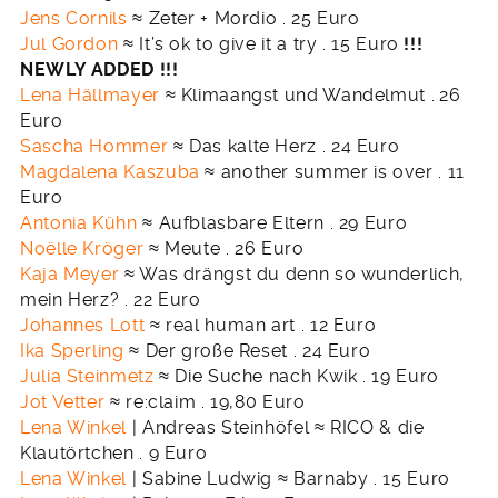
Jens Cornils
≈ Zeter + Mordio . 25 Euro
Jul Gordon
≈ It’s ok to give it a try . 15 Euro
!!!
NEWLY ADDED !!!
Lena Hällmayer
≈ Klimaangst und Wandelmut .
26
Euro
Sascha Hommer
≈ Das kalte Herz . 24 Euro
Magdalena Kaszuba
≈ another summer is over . 11
Euro
Antonia Kühn
≈ Aufblasbare Eltern . 29 Euro
Noëlle Kröger
≈ Meute . 26 Euro
Kaja Meyer
≈ Was drängst du denn so wunderlich,
mein Herz? . 22 Euro
Johannes Lott
≈ real human art . 12 Euro
Ika Sperling
≈ Der große Reset . 24 Euro
Julia Steinmetz
≈ Die Suche nach Kwik . 19 Euro
Jot Vetter
≈ re:claim . 19,80 Euro
Lena Winkel
| Andreas Steinhöfel ≈ RICO & die
Klautörtchen . 9 Euro
Lena Winkel
| Sabine Ludwig ≈ Barnaby . 15 Euro