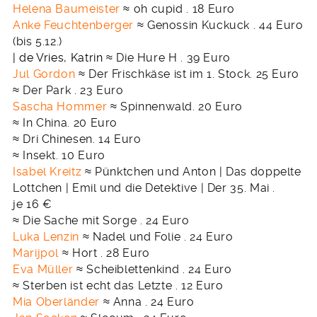
Helena Baumeister
≈ oh cupid . 18 Euro
Anke Feuchtenberger
≈ Genossin Kuckuck . 44 Euro
(bis 5.12.)
| de Vries, Katrin
≈ Die Hure H . 39 Euro
Jul Gordon
≈ Der Frischkäse ist im 1. Stock. 25 Euro
≈ Der Park . 23 Euro
Sascha Hommer
≈ Spinnenwald. 20 Euro
≈ In China. 20 Euro
≈ Dri Chinesen. 14 Euro
≈ Insekt. 10 Euro
Isabel Kreitz
≈ Pünktchen und Anton | Das doppelte
Lottchen | Emil und die Detektive | Der 35. Mai .
je 16 €
≈ Die Sache mit Sorge . 24 Euro
Luka Lenzin
≈ Nadel und Folie . 24 Euro
Marijpol
≈ Hort . 28 Euro
Eva Müller
≈ Scheiblettenkind . 24 Euro
≈ Sterben ist echt das Letzte . 12 Euro
Mia Oberländer
≈ Anna . 24 Euro