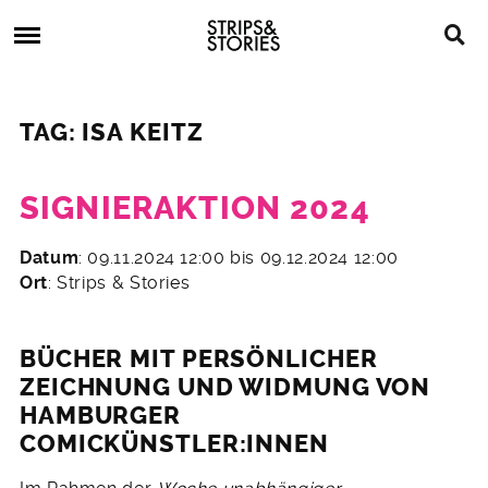
Skip
Strips
to
&
content
Stories
Strips
Graphic
&
Novels,
TAG: ISA KEITZ
Stories
Comics,
Bücher
SIGNIERAKTION 2024
2.
Datum
: 09.11.2024 12:00 bis 09.12.2024 12:00
November
Ort
: Strips & Stories
2024
BÜCHER MIT PERSÖNLICHER
ZEICHNUNG UND WIDMUNG VON
HAMBURGER
COMICKÜNSTLER:INNEN