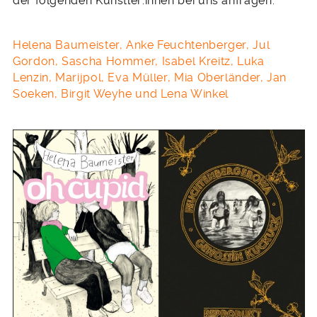
der folgenden Künstler:innen bei uns anfragen:
Helena Baumeister, Anke Feuchtenberger, Jul
Gordon, Sascha Hommer, Isabel Kreitz, Luka
Lenzin, Marijpol, Eva Müller, Mia Oberländer, Jan
Soeken, Birgit Weyhe und Lena Winkel