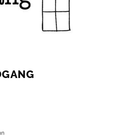
DGANG
hn