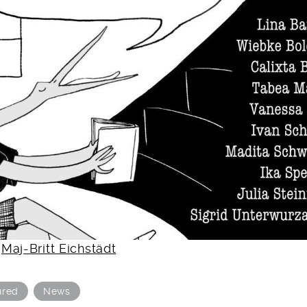
n
Maj-Britt Eichstädt
ured
News