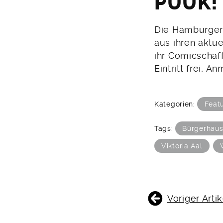
PÜÜK!
Die Hamburger
aus ihren aktue
ihr Comicschaf
Eintritt frei, 
Kategorien:
Feat
Tags:
Bürgerhau
Viktoria Aal
BEITRAGSNAVIGATIO
Voriger Artik