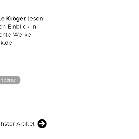
le Kröger
lesen
en Einblick in
ichte Werke.
k.de
chbörse
hster Artikel