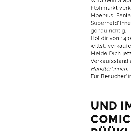
Wird dein Stap
Flohmarkt verka
Moebius, Fanta
Superheld*inne
genau richtig.
Hol dir von 14
willst, verkauf
Melde Dich jet
Verkaufsstand a
Händler*innen
.
Für Besucher*inn
UND I
COMIC