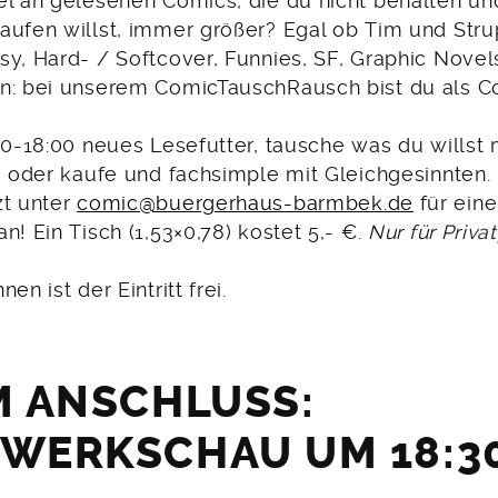
el an gelesenen Comics, die du nicht behalten u
ufen willst, immer größer? Egal ob Tim und Strup
sy, Hard- / Softcover, Funnies, SF, Graphic Novel
n: bei unserem ComicTauschRausch bist du als 
:00-18:00 neues Lesefutter, tausche was du willst
e oder kaufe und fachsimple mit Gleichgesinnten.
zt unter
comic@buergerhaus-barmbek.de
für ein
n! Ein Tisch (1,53×0,78) kostet 5,- €.
Nur für Priva
en ist der Eintritt frei.
M ANSCHLUSS:
WERKSCHAU UM 18:30