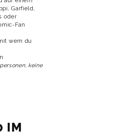
nd auf einem
pi, Garfield,
s oder
Comic-Fan
 mit wem du
en
tpersonen, keine
 IM