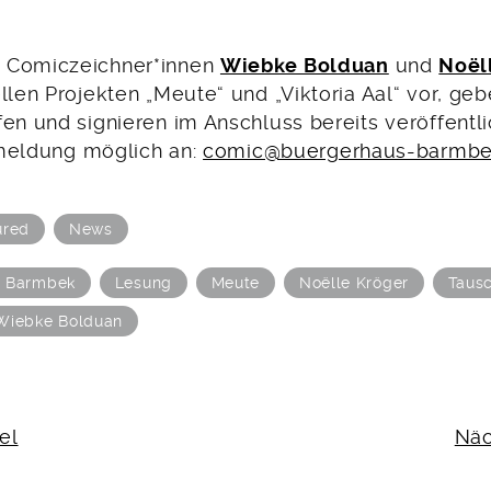
 Comiczeichner*innen
Wiebke Bolduan
und
Noël
llen Projekten „Meute“ und „Viktoria Aal“ vor, geb
fen und signieren im Anschluss bereits veröffentl
Anmeldung möglich an:
comic@buergerhaus-barmbe
ured
News
s Barmbek
Lesung
Meute
Noëlle Kröger
Taus
Wiebke Bolduan
N
el
Näc