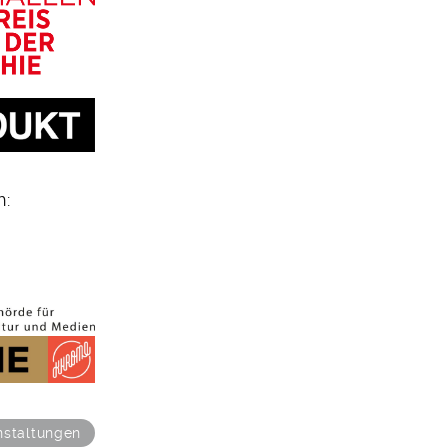
h:
nstaltungen