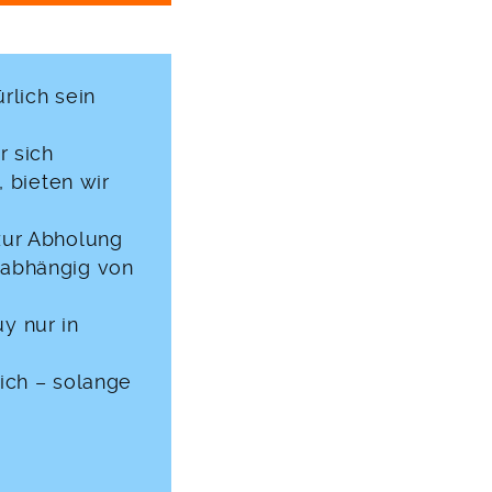
rlich sein
 sich
, bieten wir
zur Abholung
nabhängig von
uy nur in
ch – solange