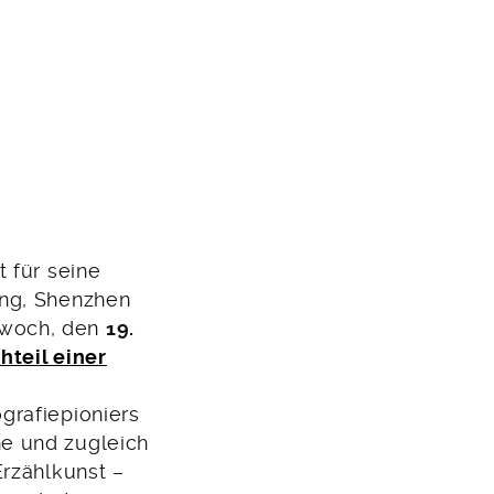
t für seine
ang, Shenzhen
twoch, den
19.
hteil einer
grafiepioniers
he und zugleich
Erzählkunst –