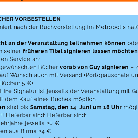
ÜCHER VORBESTELLEN
niert nach der Buchvorstellung im Metropolis natü
cht an der Veranstaltung teilnehmen können
oder
en seiner
früheren Titel signieren lassen möchten
en Service an:
e gewünschten Bücher
vorab von Guy signieren
– 
auf Wunsch auch mit Versand (Portopauschale u
Bücher: 5 €).
 Eine Signatur ist jenseits der Veranstaltung mit G
t dem Kauf eines Buches möglich.
en
sind bis
Samstag, den 14. Juni um 18 Uhr
mögli
t! Lieferbar sind: Lieferbar sind:
ehrjahre jeweils 20 €
en aus Birma 24 €