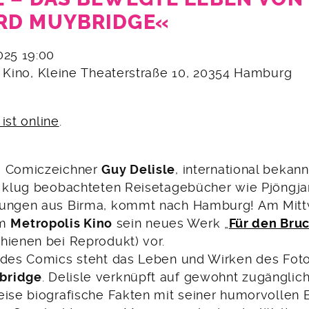
RD MUYBRIDGE«
2025 19:00
s Kino, Kleine Theaterstraße 10, 20354 Hamburg
ist online
.
e Comiczeichner
Guy Delisle
, international bekann
d klug beobachteten Reisetagebücher wie Pjöngj
nungen aus Birma, kommt nach Hamburg! Am Mit
im
Metropolis Kino
sein neues Werk „
Für den Bruc
chienen bei Reprodukt) vor.
 des Comics steht das Leben und Wirken des Foto
bridge
. Delisle verknüpft auf gewohnt zugänglic
eise biografische Fakten mit seiner humorvollen 