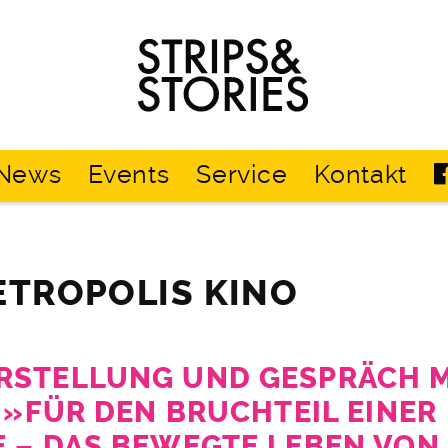
Strips
&
Stories
News
Events
Service
Kontakt
ETROPOLIS KINO
STELLUNG UND GESPRÄCH M
: »FÜR DEN BRUCHTEIL EINER
 – DAS BEWEGTE LEBEN VON