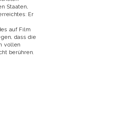
en Staaten,
rreichtes: Er
es auf Film
egen, dass die
m vollen
ht berühren.