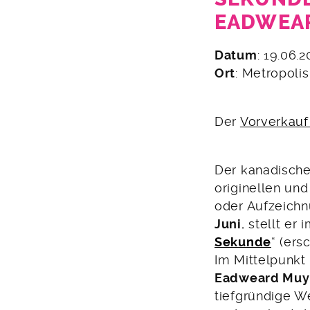
EADWEA
19.
Datum
: 19.06.
April
Ort
: Metropoli
2025
Der
Vorverkauf 
Der kanadisch
originellen un
oder Aufzeich
Juni
, stellt er 
Sekunde
“ (ers
Im Mittelpunkt
Eadweard Muy
tiefgründige W