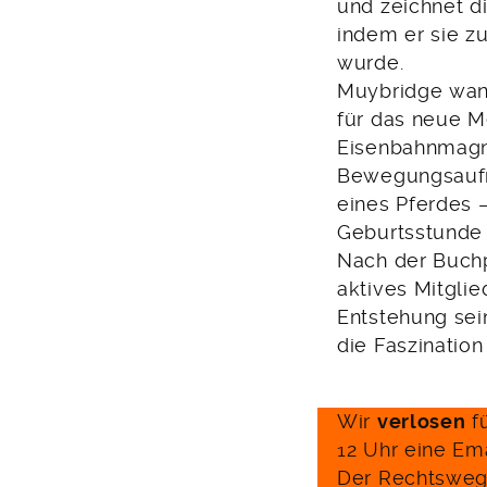
und zeichnet d
indem er sie z
wurde.
Muybridge wand
für das neue M
Eisenbahnmagna
Bewegungsaufn
eines Pferdes –
Geburtsstunde 
Nach der Buchp
aktives Mitgli
Entstehung se
die Faszination
Wir
verlosen
f
12 Uhr eine Em
Der Rechtsweg 