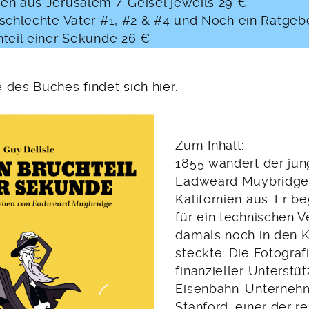
en aus Jerusalem / Geisel jeweils 29 €
 schlechte Väter #1, #2 & #4 und Noch ein Ratgebe
hteil einer Sekunde 26 €
e des Buches
findet sich hier
.
Zum Inhalt:
1855 wandert der ju
Eadweard Muybridge
Kalifornien aus. Er be
für ein technischen V
damals noch in den 
steckte: Die Fotografi
finanzieller Unterstü
Eisenbahn-Unterneh
Stanford, einer der r