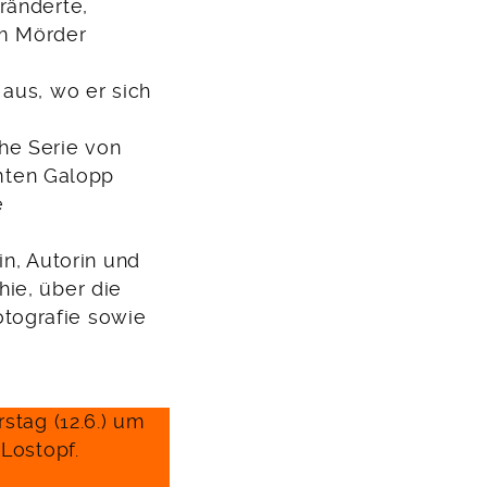
ränderte,
um Mörder
aus, wo er sich
he Serie von
mten Galopp
e
in, Autorin und
ie, über die
tografie sowie
rstag (12.6.) um
 Lostopf.