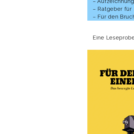
– Aufzeichnung
– Ratgeber für
– Für den Bruc
Eine Leseprob