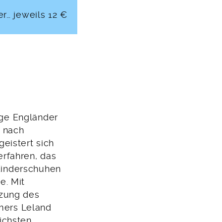
r… jeweils 12 €
nge Engländer
 nach
geistert sich
erfahren, das
Kinderschuhen
e. Mit
tzung des
mers Leland
eichsten