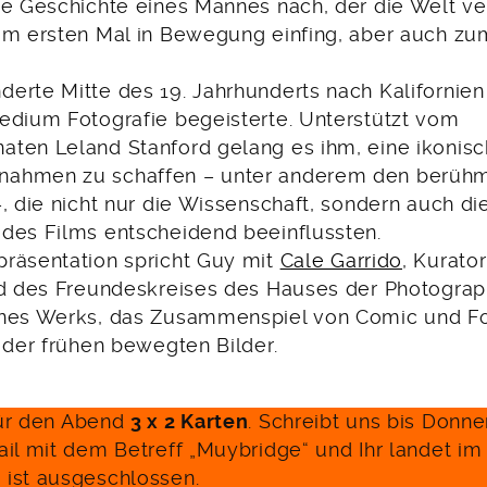
ie Geschichte eines Mannes nach, der die Welt ve
um ersten Mal in Bewegung einfing, aber auch z
erte Mitte des 19. Jahrhunderts nach Kalifornien 
edium Fotografie begeisterte. Unterstützt vom
ten Leland Stanford gelang es ihm, eine ikonisc
ahmen zu schaffen – unter anderem den berüh
, die nicht nur die Wissenschaft, sondern auch di
des Films entscheidend beeinflussten.
räsentation spricht Guy mit
Cale Garrido
, Kurator
ed des Freundeskreises des Hauses der Photograph
ines Werks, das Zusammenspiel von Comic und Fo
 der frühen bewegten Bilder.
ür den Abend
3 x 2 Karten
. Schreibt uns bis Donne
ail mit dem Betreff „Muybridge“ und Ihr landet im
ist ausgeschlossen.