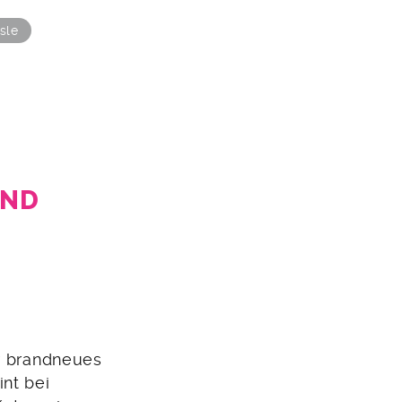
sle
D G
r brandneues
nt bei