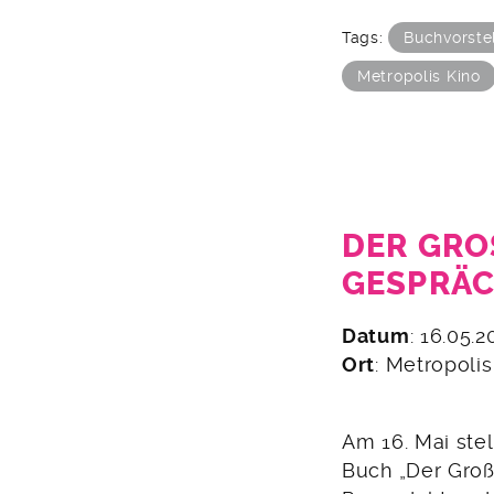
Tags:
Buchvorste
Metropolis Kino
DER GRO
ESPRÄC
16.
Datum
: 16.05.
April
Ort
: Metropoli
2024
Am 16. Mai ste
Buch „Der Groß