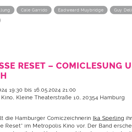
llung
Cale Garrido
Eadweard Muybridge
Guy Deli
SSE RESET – COMICLESUNG UN
H
2024 19:30 bis 16.05.2024 21:00
s Kino, Kleine Theaterstraße 10, 20354 Hamburg
llt die Hamburger Comiczeichnerin
Ika Sperling
ih
e Reset“ im Metropolis Kino vor. Der Band erschei