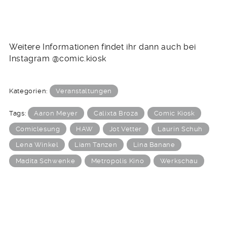
Weitere Informationen findet ihr dann auch bei
Instagram @comic.kiosk
Kategorien:
Veranstaltungen
Tags:
Aaron Meyer
Calixta Broza
Comic Kiosk
Comiclesung
HAW
Jot Vetter
Laurin Schuh
Lena Winkel
Liam Tanzen
Lina Banane
Madita Schwenke
Metropolis Kino
Werkschau