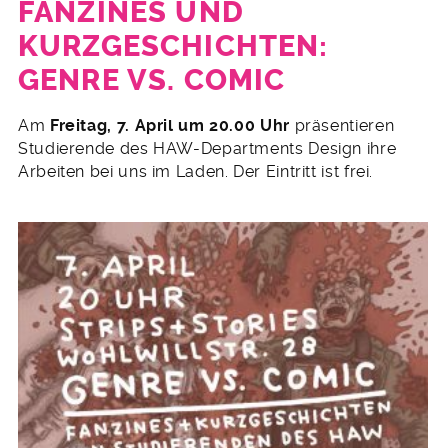
FANZINES UND
KURZGESCHICHTEN:
GENRE VS. COMIC
9.
Am
Freitag, 7. April um 20.00 Uhr
präsentieren
März
Studierende des HAW-Departments Design ihre
2017
Arbeiten bei uns im Laden. Der Eintritt ist frei.