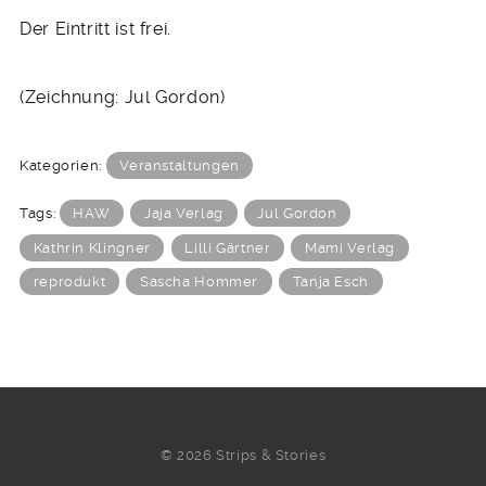
Der Eintritt ist frei.
(Zeichnung: Jul Gordon)
Kategorien:
Veranstaltungen
Tags:
HAW
Jaja Verlag
Jul Gordon
Kathrin Klingner
Lilli Gärtner
Mami Verlag
reprodukt
Sascha Hommer
Tanja Esch
© 2026 Strips & Stories