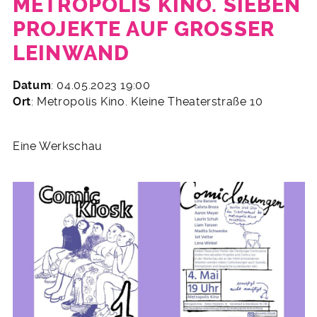
METROPOLIS KINO. SIEBEN
PROJEKTE AUF GROSSER L
EINWAND
5.
Datum
: 04.05.2023 19:00
April
Ort
: Metropolis Kino. Kleine Theaterstraße 10
2023
Eine Werkschau