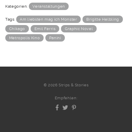
Kategorien:
Veranstaltungen
Tags:
Am liebsten mag ich Monster
Brigitte Helbling
Chikago
Emil Ferris
Graphic Novel
Metropolis Kino
Panini
© 2026 Strips & Stories
Empfehlen: