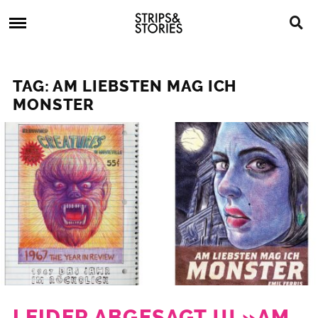
Skip
Strips
to
&
content
Stories
Strips
Graphic
&
Novels,
TAG: AM LIEBSTEN MAG ICH
Stories
Comics,
MONSTER
Bücher
LEIDER ABGESAGT !!! »AM