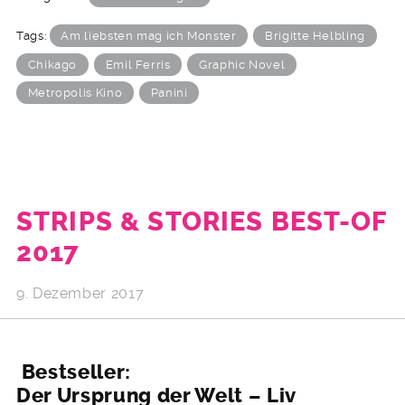
Tags:
Am liebsten mag ich Monster
Brigitte Helbling
Chikago
Emil Ferris
Graphic Novel
Metropolis Kino
Panini
STRIPS & STORIES BEST-OF
2017
9. Dezember 2017
Bestseller:
Der Ursprung der Welt – Liv