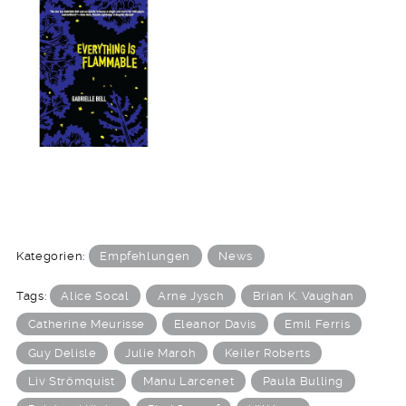
Kategorien:
Empfehlungen
News
Tags:
Alice Socal
Arne Jysch
Brian K. Vaughan
Catherine Meurisse
Eleanor Davis
Emil Ferris
Guy Delisle
Julie Maroh
Keiler Roberts
Liv Strömquist
Manu Larcenet
Paula Bulling