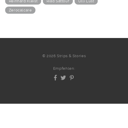
Reinhard Kleist
Riad Sattouf
Ulli Lust
Zerocalcare
© 2026 Strips & Stories
Empfehlen: