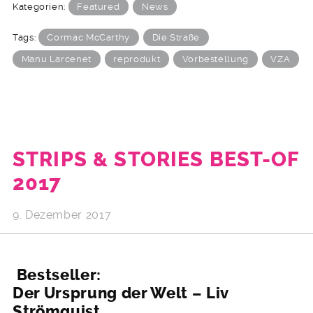
Kategorien:
Featured
News
Tags:
Cormac McCarthy
Die Straße
Manu Larcenet
reprodukt
Vorbestellung
VZA
STRIPS & STORIES BEST-OF
2017
9. Dezember 2017
Bestseller:
Der Ursprung der Welt – Liv
Strömquist