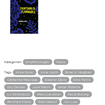
Kategorien:
Empfehlungen
News
Tags:
Alice Socal
Arne Jysch
Brian K. Vaughan
Catherine Meurisse
Eleanor Davis
Emil Ferris
Guy Delisle
Julie Maroh
Keiler Roberts
Liv Strömquist
Manu Larcenet
Paula Bulling
Reinhard Kleist
Riad Sattouf
Ulli Lust