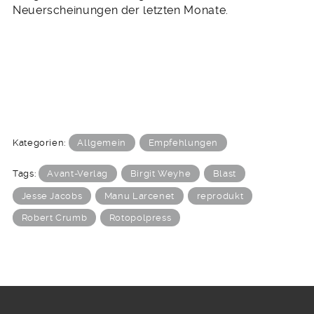
Neuerscheinungen der letzten Monate.
Kategorien:
Allgemein
Empfehlungen
Tags:
Avant-Verlag
Birgit Weyhe
Blast
Jesse Jacobs
Manu Larcenet
reprodukt
Robert Crumb
Rotopolpress