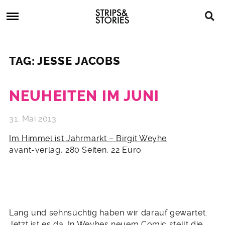
Skip
Strips
to
&
content
Stories
Strips
Graphic
&
Novels,
TAG: JESSE JACOBS
Stories
Comics,
Bücher
NEUHEITEN IM JUNI
31. Mai 2013
Im Himmel ist Jahrmarkt – Birgit Weyhe
avant-verlag, 280 Seiten, 22 Euro
Lang und sehnsüchtig haben wir darauf gewartet.
Jetzt ist es da. In Weyhes neuem Comic stellt die