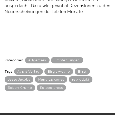
ausgedacht. Dazu wie gewohnt Rezensionen zu den
Neuerscheinungen der letzten Monate.
Kategorien:
Allgemein
Empfehlungen
Tags:
Avant-Verlag
Birgit Weyhe
Blast
Jesse Jacobs
Manu Larcenet
reprodukt
Robert Crumb
Rotopolpress